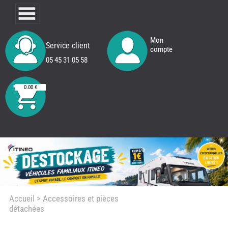
Mon
Service client
compte
05 45 31 05 58
0.00 €
Accueil
> Accessoires et pièces
détachées