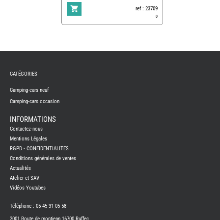
ref : 23709
0
REMY
FRERES
CATÉGORIES
CAMPING-
CARS
NEUFS
Camping-cars neuf
Camping-cars occasion
CAMPING-
CAR
ADRIA
INFORMATIONS
CAMPING-
Contactez-nous
CAR
BENIMAR
Mentions Légales
RGPD - CONFIDENTIALITES
CAMPING-
CAR
Conditions générales de ventes
CARADO
Actualités
CAMPING-
CAR
Atelier et SAV
FLEURETTE
Vidéos Youtubes
CAMPING-
CAR
ITINEO
Téléphone : 05 45 31 05 58
CAMPING-
2001 Route de montjean 16700 Ruffec