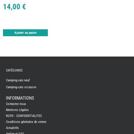
TABLE
14,00 €
ASPIR
-
LAVA
CAME
GPS-
RADI
Ajouter au panier
CHAU
ET
CHAU
EAU
CLIMA
ET
GLACI
ENERG
CATÉGORIES
EQUI
INTER
Camping-cars neuf
EXTER
Camping-cars occasion
FRON
RUNN
INFORMATIONS
GAZ
Contactez-nous
HUILE
-
Mentions Légales
TRAI
RGPD - CONFIDENTIALITES
-
ADDIT
Conditions générales de ventes
IMPRE
Actualités
3D
Atelier et SAV