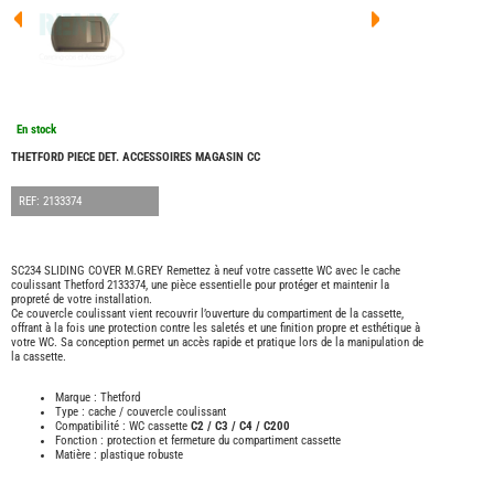
FOUR
DREA
FOUR
FLOR
FOUR
FREE
FOUR
En stock
NOMA
NATIO
THETFORD PIECE DET. ACCESSOIRES MAGASIN CC
FOUR
ROBE
REF: 2133374
FOUR
OCCA
ADRI
SC234 SLIDING COVER M.GREY Remettez à neuf votre cassette WC avec le cache
coulissant Thetford 2133374, une pièce essentielle pour protéger et maintenir la
BURS
propreté de votre installation.
CARA
Ce couvercle coulissant vient recouvrir l’ouverture du compartiment de la cassette,
offrant à la fois une protection contre les saletés et une finition propre et esthétique à
KARM
votre WC. Sa conception permet un accès rapide et pratique lors de la manipulation de
MOBI
la cassette.
PILOT
Marque : Thetford
ACCE
Type : cache / couvercle coulissant
Compatibilité : WC cassette
C2 / C3 / C4 / C200
ALAR
Fonction : protection et fermeture du compartiment cassette
Matière : plastique robuste
ARTS
DE
LA