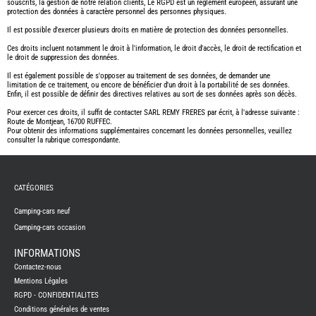
souscrits, la gestion de notre relation clients, Le RGPD est un règlement européen, assurant une
A
-
protection des données à caractère personnel des personnes physiques.
L
Il est possible d'exercer plusieurs droits en matière de protection des données personnelles.
C
G
Ces droits incluent notamment le droit à l'information, le droit d'accès, le droit de rectification et
R
le droit de suppression des données.
C
Il est également possible de s'opposer au traitement de ses données, de demander une
E
C
limitation de ce traitement, ou encore de bénéficier d'un droit à la portabilité de ses données.
E
Enfin, il est possible de définir des directives relatives au sort de ses données après son décès.
C
Pour exercer ces droits, il suffit de contacter SARL REMY FRERES par écrit, à l'adresse suivante :
E
Route de Montjean, 16700 RUFFEC.
G
Pour obtenir des informations supplémentaires concernant les données personnelles, veuillez
consulter la rubrique correspondante.
E
E
I
E
CATÉGORIES
F
R
Camping-cars neuf
G
Camping-cars occasion
H
-
T
INFORMATIONS
-
A
Contactez-nous
Mentions Légales
I
3
RGPD - CONFIDENTIALITES
P
Conditions générales de ventes
V