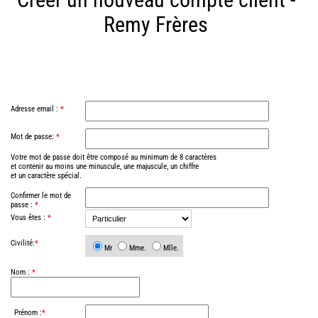
N
Remy Frères
C
C
A
C
C
B
C
C
Adresse email :
*
C
C
C
Mot de passe:
*
F
Votre mot de passe doit être composé au minimum de 8 caractères
C
et contenir au moins une minuscule, une majuscule, un chiffre
C
et un caractère spécial.
I
C
Confirmer le mot de
C
passe :
*
O
Vous êtes :
*
C
C
Civilité:
*
Mr
Mme.
Mlle.
C
F
Nom :
*
N
F
B
Prénom :
*