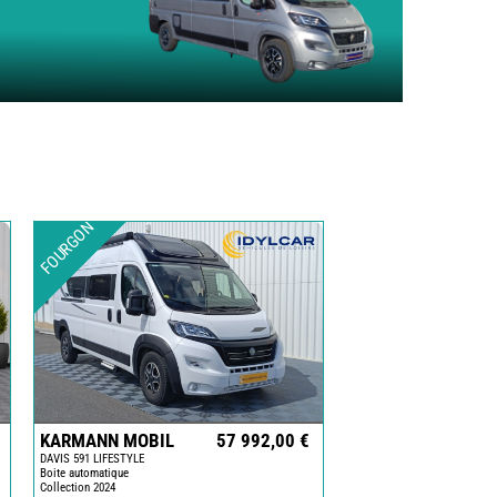
FOURGONS/VANS
OCCASION
ADRIA
BURSTNER
CARADO
KARMANN
MOBIL
FOURGON
PILOTE
ACCESSOIRES
ALARME
ARTS
DE
LA
TABLE
KARMANN MOBIL
57 992,00 €
ASPIRATEUR
DAVIS 591 LIFESTYLE
-
Boite automatique
Collection 2024
LAVAGE