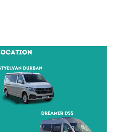
CAMPING-
CAR
CARADO
FOURGONS/VANS
NEUFS
FOURGON
BENIMAR
FOURGON
DREAMER
FOURGON
FLORIUM
FOURGON
FREEDO
FOURGON
NOMADE
NATION
FOURGON
ROBETA