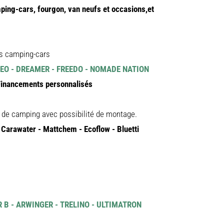
ping-cars, fourgon, van neufs et occasions,et
CAMPING-
CARS
NEUFS
CAMPING-
CAR
os camping-cars
ADRIA
INEO - DREAMER - FREEDO - NOMADE NATION
CAMPING-
CAR
Financements personnalisés
BENIMAR
CAMPING-
 de camping avec possibilité de montage.
CAR
CARADO
- Carawater - Mattchem - Ecoflow - Bluetti
CAMPING-
CAR
FLEURETTE
CAMPING-
CAR
ITINEO
 B - ARWINGER - TRELINO - ULTIMATRON
CAMPING-
CARS
OCCASION