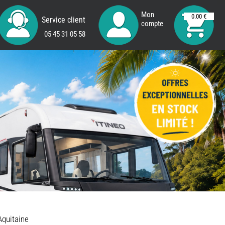
Mon
0.00 €
Service client
compte
05 45 31 05 58
REMY
FRERES
Aquitaine