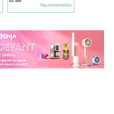
Kms 24838
Plus d'informations
CAMERA-
GPS-
RADIO
CHAUFFAGE
ET
CHAUFFE
EAU
CLIMATISATION
ET
GLACIERE
ENERGIE
EQUIPEMENT
INTERIEUR-
EXTERIEUR
FRONT
RUNNER
GAZ
HUILES
-