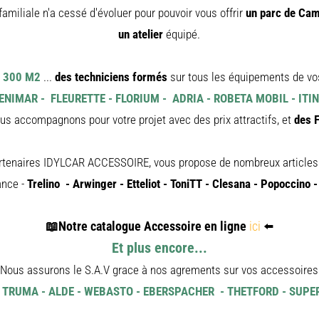
familiale n'a cessé d'évoluer pour pouvoir vous offrir
un parc de Cam
un atelier
équipé.
e 300 M2
...
des techniciens formés
sur tous les équipements de v
BENIMAR - FLEURETTE - FLORIUM - ADRIA - ROBETA MOBIL - IT
us accompagnons pour votre projet avec des prix attractifs, et
des 
rtenaires IDYLCAR ACCESSOIRE, vous propose de nombreux articles
ance -
Trelino - Arwinger - Etteliot - ToniTT - Clesana - Popoccino 
📖
Notre catalogue Accessoire en ligne
ici
⬅️
Et plus encore...
Nous assurons le S.A.V grace à nos agrements sur vos accessoires
:
TRUMA - ALDE - WEBASTO - EBERSPACHER - THETFORD - SUPER