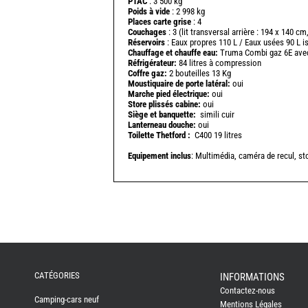
PTAC
: 3 500 kg
Poids à vide
: 2 998 kg
Places carte grise
: 4
Couchages
: 3 (lit transversal arrière : 194 x 140 cm,
Réservoirs
: Eaux propres 110 L / Eaux usées 90 L i
Chauffage
et chauffe eau:
Truma Combi gaz 6E av
Réfrigérateur:
84 litres à compression
Coffre gaz:
2 bouteilles 13 Kg
Moustiquaire de porte latéral:
oui
Marche pied électrique:
oui
Store plissés cabine:
oui
Siège et banquette:
simili cuir
Lanterneau douche:
oui
Toilette Thetford :
C400 19 litres
Equipement inclus
: Multimédia, caméra de recul, st
REMY
FRERES
CAMPING-
CATÉGORIES
INFORMATIONS
CARS
Contactez-nous
NEUFS
Camping-cars neuf
Mentions Légales
CAMPING-