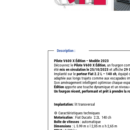
Description :
Pilote V600 X Édition – Modèle 2023
Découvrez le
Pilote V600 X Édition
, un fourgon com
été
mis en circulation le 25/10/2023
et affiche
29 
Implanté sur le
porteur Fiat 2.2 L – 140 ch
, équipé 
adaptée aux longs trajets comme aux escapades i
Son aménagement intelligent optimise chaque espace
Édition
apporte une touche dynamique et un niveau d’
Un fourgon récent, performant et prêt à prendre la r
Implantation:
lit transversal
⚙️ Caractéristiques techniques
Motorisation
: Fiat Ducato 2.2L 140 ch
Boîte de vitesses
: automatique
Dimensions
: L 5.99 m x l 2,05 m x h 2,65 m