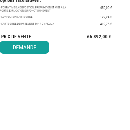
Options facultatives :
- FORFAIT MISE A DISPOSITION: PREPARATION ET MISE A LA
450,00 €
ROUTE. EXPLICATION DU FONCTIONNEMENT
- CONFECTION CARTE GRISE
122,24 €
- CARTE GRISE DEPARTEMENT 16 - 7 CV FICAUX
419,76 €
PRIX DE VENTE
:
66 892,00 €
DEMANDE