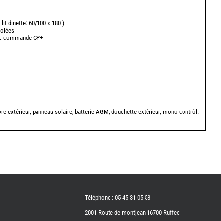
 lit dinette: 60/100 x 180 )
solées
ec commande CP+
ore extérieur, panneau solaire, batterie AGM, douchette extérieur, mono contrôl.
Téléphone : 05 45 31 05 58
2001 Route de montjean 16700 Ruffec