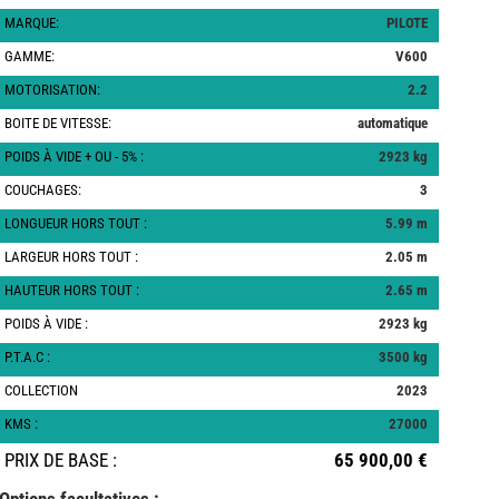
MARQUE:
PILOTE
GAMME:
V600
MOTORISATION:
2.2
BOITE DE VITESSE:
automatique
POIDS À VIDE + OU - 5% :
2923 kg
COUCHAGES:
3
LONGUEUR HORS TOUT :
5.99 m
LARGEUR HORS TOUT :
2.05 m
HAUTEUR HORS TOUT :
2.65 m
POIDS À VIDE :
2923 kg
P.T.A.C :
3500 kg
COLLECTION
2023
KMS :
27000
PRIX DE BASE :
65 900,00 €