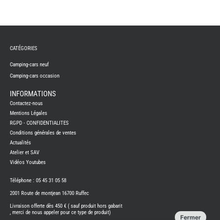
REMY
FRERES
CATÉGORIES
CAMPING-
CARS
NEUFS
Camping-cars neuf
Camping-cars occasion
CAMPING-
CAR
ADRIA
INFORMATIONS
CAMPING-
Contactez-nous
CAR
BENIMAR
Mentions Légales
RGPD - CONFIDENTIALITES
CAMPING-
CAR
Conditions générales de ventes
CARADO
Actualités
CAMPING-
CAR
Atelier et SAV
FLEURETTE
Vidéos Youtubes
CAMPING-
CAR
ITINEO
Téléphone : 05 45 31 05 58
CAMPING-
2001 Route de montjean 16700 Ruffec
CARS
OCCASION
Livraison offerte dès 450 € ( sauf produit hors gabarit
, merci de nous appeler pour ce type de produit)
CAMPING-