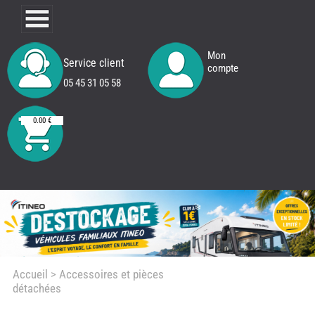
Mon
Service client
compte
05 45 31 05 58
0.00 €
Accueil
> Accessoires et pièces
détachées