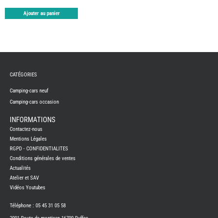
TABLE
Ajouter au panier
ASPIR
-
LAVA
CAME
GPS-
RADI
CHAU
ET
CHAU
CATÉGORIES
EAU
CLIMA
Camping-cars neuf
ET
GLACI
Camping-cars occasion
ENERG
INFORMATIONS
EQUI
INTER
Contactez-nous
EXTER
Mentions Légales
FRON
RGPD - CONFIDENTIALITES
RUNN
Conditions générales de ventes
GAZ
Actualités
HUILE
Atelier et SAV
-
TRAI
Vidéos Youtubes
-
ADDIT
Téléphone : 05 45 31 05 58
IMPRE
3D