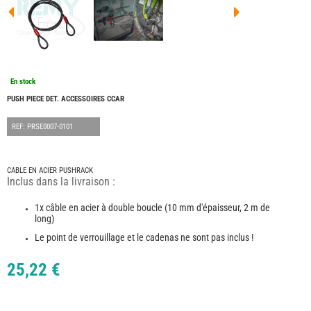
FOUR
DREA
FOUR
FLOR
FOUR
FREE
FOUR
En stock
NOMA
NATIO
PUSH PIECE DET. ACCESSOIRES CCAR
FOUR
ROBE
REF: PRSE0007-0101
FOUR
OCCA
ADRI
CABLE EN ACIER PUSHRACK
Inclus dans la livraison :
BURS
CARA
1x câble en acier à double boucle (10 mm d'épaisseur, 2 m de
KARM
long)
MOBI
Le point de verrouillage et le cadenas ne sont pas inclus !
PILOT
ACCE
25,22 €
ALAR
ARTS
DE
LA