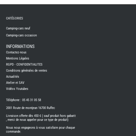
REMY
FRERES
CATÉGORIES
CAMPING-
CARS
NEUFS
Camping-cars neuf
Camping-cars occasion
CAMPING-
CAR
ADRIA
INFORMATIONS
CAMPING-
Contactez-nous
CAR
BENIMAR
Mentions Légales
RGPD - CONFIDENTIALITES
CAMPING-
CAR
Conditions générales de ventes
CARADO
Actualités
CAMPING-
CAR
Atelier et SAV
FLEURETTE
Vidéos Youtubes
CAMPING-
CAR
ITINEO
Téléphone : 05 45 31 05 58
CAMPING-
2001 Route de montjean 16700 Ruffec
CARS
OCCASION
Livraison offerte dès 450 € ( sauf produit hors gabarit
, merci de nous appeler pour ce type de produit)
CAMPING-
CAR
Nous nous engageons à vous satisfaire pour chaque
CARADO
commande.