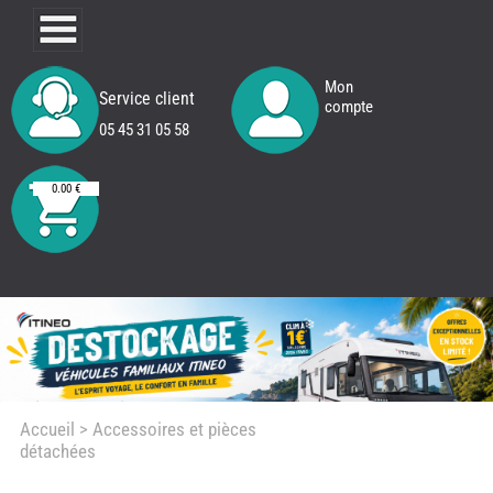
Mon
Service client
compte
05 45 31 05 58
0.00 €
Accueil
> Accessoires et pièces
détachées