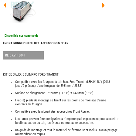
FOUR
DREA
FOUR
FLOR
FOUR
FREE
FOUR
Disponible sur commande
NOMA
NATIO
FRONT RUNNER PIECE DET. ACCESSOIRES CCAR
FOUR
ROBE
REF: KVFT004T
FOUR
OCCA
ADRI
KIT DE GALERIE SLIMPRO FORD TRANSIT
BURS
Compatible avec les fourgons à toit haut Ford Transit (L3H3/148") (2013-
jusqu'à présent) d'une longueur de 5981mm / 235.5".
CARA
Surface de chargement : 2974mm (117.1") x 1470mm (57.9").
KARM
MOBI
Huit (8) pieds de montage se fixent sur les points de montage d'usine
PILOT
existants du fourgon.
ACCE
Compatible avec la plupart des accessoires Front Runner.
Les lattes peuvent être configurées à n'importe quel espacement pour accueillir
ALAR
la climatisation du toit, les évents ou tout autre accessoire.
ARTS
Un guide de montage et tout le matériel de fixation sont inclus. Aucun perçage
DE
ou modification requis.
LA