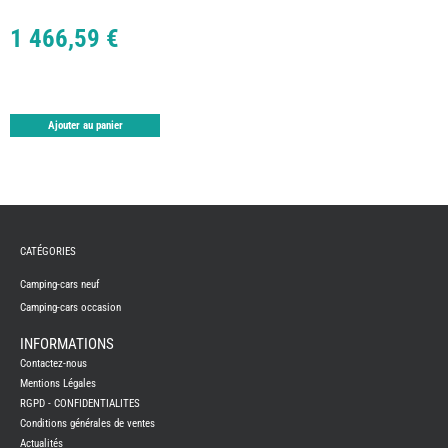
TABLE
ASPIR
1 466,59 €
-
LAVA
CAME
GPS-
RADI
CHAU
Ajouter au panier
ET
CHAU
EAU
CLIMA
ET
GLACI
ENERG
EQUI
CATÉGORIES
INTER
EXTER
Camping-cars neuf
FRON
RUNN
Camping-cars occasion
GAZ
INFORMATIONS
HUILE
Contactez-nous
-
TRAI
Mentions Légales
-
ADDIT
RGPD - CONFIDENTIALITES
Conditions générales de ventes
IMPRE
3D
Actualités