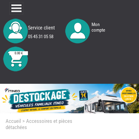
Mon
Service client
compte
05 45 31 05 58
0.00 €
Accueil
> Accessoires et pièces
détachées