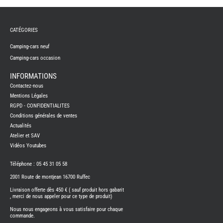
REMY
FRERES
CATÉGORIES
CAMPING-
CARS
NEUFS
Camping-cars neuf
Camping-cars occasion
CAMPING-
CAR
ADRIA
INFORMATIONS
CAMPING-
Contactez-nous
CAR
BENIMAR
Mentions Légales
RGPD - CONFIDENTIALITES
CAMPING-
CAR
Conditions générales de ventes
CARADO
Actualités
CAMPING-
CAR
Atelier et SAV
FLEURETTE
Vidéos Youtubes
CAMPING-
CAR
ITINEO
Téléphone : 05 45 31 05 58
CAMPING-
2001 Route de montjean 16700 Ruffec
CARS
OCCASION
Livraison offerte dès 450 € ( sauf produit hors gabarit
, merci de nous appeler pour ce type de produit)
CAMPING-
CAR
Nous nous engageons à vous satisfaire pour chaque
CARADO
commande.