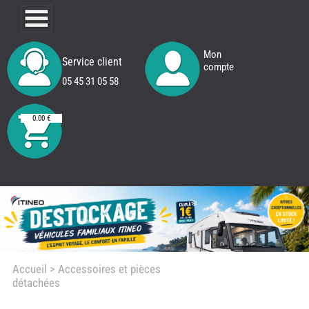
Mon
Service client
compte
05 45 31 05 58
0.00 €
Accueil
> Accessoires et pièces
détachées