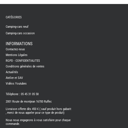
REMY
FRERES
CATÉGORIES
CAMPING-
CARS
NEUFS
Camping-cars neuf
Camping-cars occasion
CAMPING-
CAR
ADRIA
INFORMATIONS
CAMPING-
Contactez-nous
CAR
BENIMAR
Mentions Légales
RGPD - CONFIDENTIALITES
CAMPING-
CAR
Conditions générales de ventes
CARADO
Actualités
CAMPING-
CAR
Atelier et SAV
FLEURETTE
Vidéos Youtubes
CAMPING-
CAR
ITINEO
Téléphone : 05 45 31 05 58
CAMPING-
2001 Route de montjean 16700 Ruffec
CARS
OCCASION
Livraison offerte dès 450 € ( sauf produit hors gabarit
, merci de nous appeler pour ce type de produit)
CAMPING-
CAR
Nous nous engageons à vous satisfaire pour chaque
CARADO
commande.