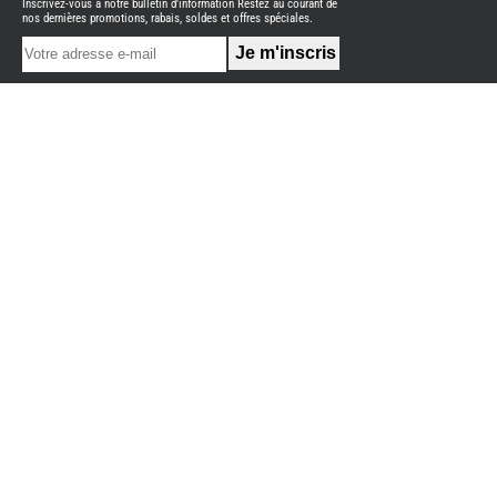
Inscrivez-vous à notre bulletin d'information Restez au courant de
NEUFS
nos dernières promotions, rabais, soldes et offres spéciales.
FOURGON
BENIMAR
FOURGON
DREAMER
FOURGON
FLORIUM
FOURGON
FREEDO
FOURGON
NOMADE
NATION
FOURGON
ROBETA
FOURGONS/VANS
OCCASION
ADRIA
BURSTNER
CARADO
KARMANN
MOBIL
PILOTE
ACCESSOIRES