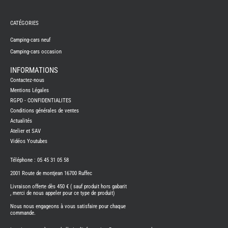
REMY
FRERES
CATÉGORIES
CAMPING-
CARS
NEUFS
Camping-cars neuf
Camping-cars occasion
CAMPING-
CAR
ADRIA
INFORMATIONS
CAMPING-
Contactez-nous
CAR
BENIMAR
Mentions Légales
RGPD - CONFIDENTIALITES
CAMPING-
CAR
Conditions générales de ventes
CARADO
Actualités
CAMPING-
CAR
Atelier et SAV
FLEURETTE
Vidéos Youtubes
CAMPING-
CAR
ITINEO
Téléphone : 05 45 31 05 58
CAMPING-
2001 Route de montjean 16700 Ruffec
CARS
OCCASION
Livraison offerte dès 450 € ( sauf produit hors gabarit
, merci de nous appeler pour ce type de produit)
CAMPING-
CAR
Nous nous engageons à vous satisfaire pour chaque
CARADO
commande.
FOURGONS/VANS