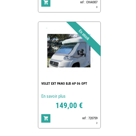
ref : CHAI007
0
VOLET EXT PANO BJD AP 06 OPT
En savoir plus
149,00 €
ref : 720759
2