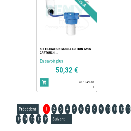
KIT FILTRATION MOBILE EDITION AVEC
CARTOUCH ...
En savoir plus
50,32 €
ref : EA3500
1
Précédent
1
2
3
4
5
6
7
8
9
10
11
12
13
15
16
17
18
19
Suivant