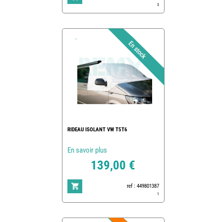
3
RIDEAU ISOLANT VW T5T6
En savoir plus
139,00 €
ref : 449801387
1