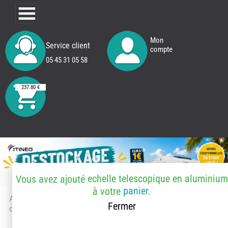
Mon
Service client
compte
05 45 31 05 58
237.80 €
echelle telescopique en aluminium
Vous avez ajouté
panier
à votre
.
Accueil
> Accessoires et pièces
Fermer
détachées