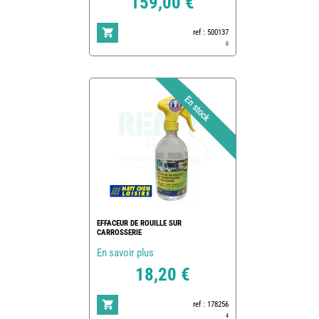
159,00 €
ref : 500137
0
EFFACEUR DE ROUILLE SUR
CARROSSERIE
En savoir plus
18,20 €
ref : 178256
4