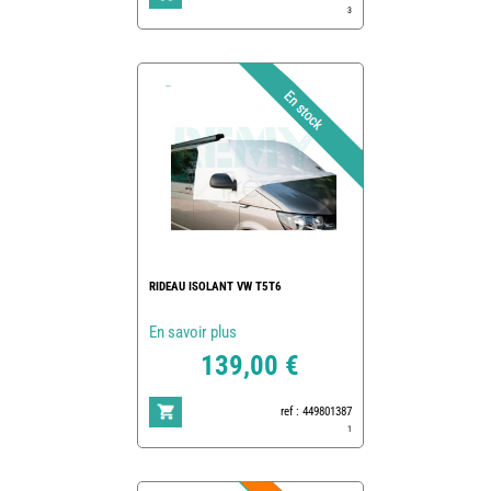
3
RIDEAU ISOLANT VW T5T6
En savoir plus
139,00 €
ref : 449801387
1