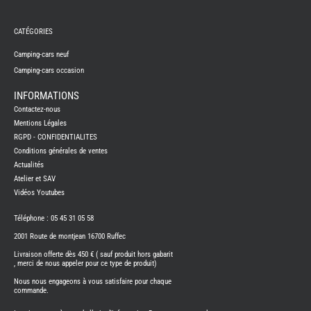
REMY
FRERES
CATÉGORIES
CAMPING-
CARS
NEUFS
Camping-cars neuf
Camping-cars occasion
CAMPING-
CAR
ADRIA
INFORMATIONS
CAMPING-
Contactez-nous
CAR
BENIMAR
Mentions Légales
RGPD - CONFIDENTIALITES
CAMPING-
CAR
Conditions générales de ventes
CARADO
Actualités
CAMPING-
CAR
Atelier et SAV
FLEURETTE
Vidéos Youtubes
CAMPING-
CAR
ITINEO
Téléphone : 05 45 31 05 58
CAMPING-
2001 Route de montjean 16700 Ruffec
CARS
OCCASION
Livraison offerte dès 450 € ( sauf produit hors gabarit
, merci de nous appeler pour ce type de produit)
CAMPING-
CAR
Nous nous engageons à vous satisfaire pour chaque
CARADO
commande.
FOURGONS/VANS