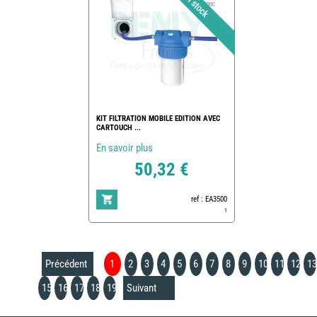
KIT FILTRATION MOBILE EDITION AVEC
CARTOUCH ...
En savoir plus
50,32 €
ref : EA3500
1
Précédent
1
2
3
4
5
6
7
8
9
10
11
12
13
15
16
17
18
19
Suivant