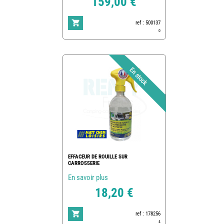
159,00 €
ref : 500137
0
EFFACEUR DE ROUILLE SUR
CARROSSERIE
En savoir plus
18,20 €
ref : 178256
4