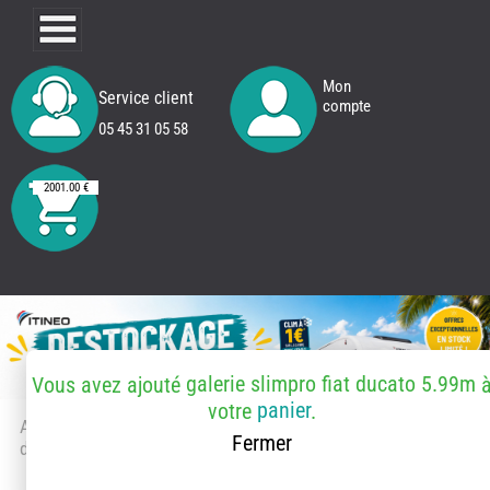
Mon
Service client
compte
05 45 31 05 58
2001.00 €
galerie slimpro fiat ducato 5.99m
Vous avez ajouté
panier
votre
.
Accueil
> Accessoires et pièces
Fermer
détachées