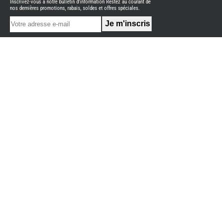
Inscrivez-vous à notre bulletin d'information Restez au courant de
NEUFS
nos dernières promotions, rabais, soldes et offres spéciales.
FOURGON
BENIMAR
FOURGON
DREAMER
FOURGON
FLORIUM
FOURGON
FREEDO
FOURGON
NOMADE
NATION
FOURGON
ROBETA
FOURGONS/VANS
OCCASION
ADRIA
BURSTNER
CARADO
KARMANN
MOBIL
PILOTE
ACCESSOIRES