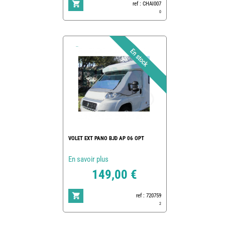
ref : CHAI007
0
VOLET EXT PANO BJD AP 06 OPT
En savoir plus
149,00 €
ref : 720759
2