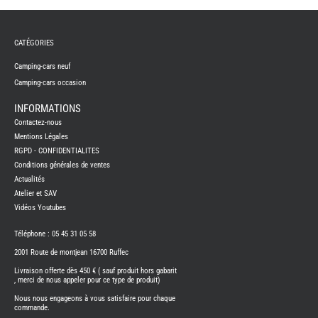
REMY
FRERES
CATÉGORIES
CAMPING-
CARS
NEUFS
Camping-cars neuf
Camping-cars occasion
CAMPING-
CAR
ADRIA
INFORMATIONS
CAMPING-
Contactez-nous
CAR
BENIMAR
Mentions Légales
RGPD - CONFIDENTIALITES
CAMPING-
CAR
Conditions générales de ventes
CARADO
Actualités
CAMPING-
CAR
Atelier et SAV
FLEURETTE
Vidéos Youtubes
CAMPING-
CAR
ITINEO
Téléphone : 05 45 31 05 58
CAMPING-
2001 Route de montjean 16700 Ruffec
CARS
OCCASION
Livraison offerte dès 450 € ( sauf produit hors gabarit
, merci de nous appeler pour ce type de produit)
CAMPING-
CAR
Nous nous engageons à vous satisfaire pour chaque
CARADO
commande.