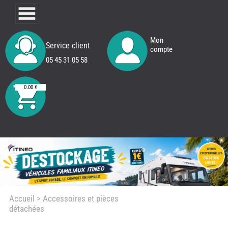
Mon
Service client
compte
05 45 31 05 58
0.00 €
Accueil
> Accessoires et pièces
détachées