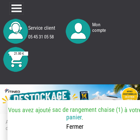
Mon
Service client
compte
05 45 31 05 58
21.00 €
sac de rangement chaise (1)
Vous avez ajouté
à votr
panier
.
Accueil
> Accessoires et pièces
Fermer
détachées