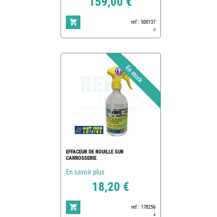
159,00 €
ref : 500137
0
EFFACEUR DE ROUILLE SUR
CARROSSERIE
En savoir plus
18,20 €
ref : 178256
4