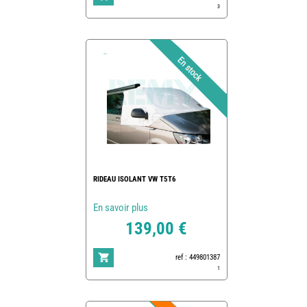
3
RIDEAU ISOLANT VW T5T6
En savoir plus
139,00 €
ref : 449801387
1