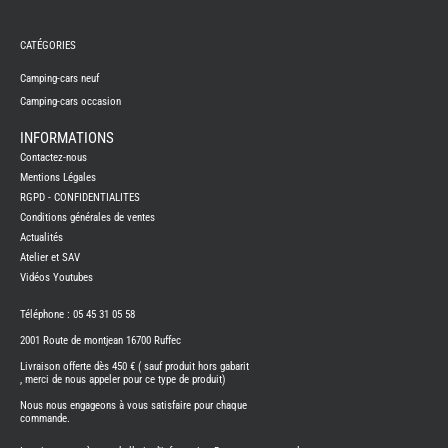
REMY
FRERES
CATÉGORIES
CAMPING-
CARS
NEUFS
Camping-cars neuf
Camping-cars occasion
CAMPING-
CAR
ADRIA
INFORMATIONS
CAMPING-
Contactez-nous
CAR
BENIMAR
Mentions Légales
RGPD - CONFIDENTIALITES
CAMPING-
CAR
Conditions générales de ventes
CARADO
Actualités
CAMPING-
CAR
Atelier et SAV
FLEURETTE
Vidéos Youtubes
CAMPING-
CAR
ITINEO
Téléphone : 05 45 31 05 58
CAMPING-
2001 Route de montjean 16700 Ruffec
CARS
OCCASION
Livraison offerte dès 450 € ( sauf produit hors gabarit
, merci de nous appeler pour ce type de produit)
CAMPING-
CAR
Nous nous engageons à vous satisfaire pour chaque
CARADO
commande.
FOURGONS/VANS