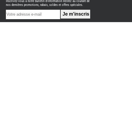
Inscrivez-vous à notre bulletin d'information Restez au courant de
NEUFS
nos dernières promotions, rabais, soldes et offres spéciales.
FOURGON
BENIMAR
FOURGON
DREAMER
FOURGON
FLORIUM
FOURGON
FREEDO
FOURGON
NOMADE
NATION
FOURGON
ROBETA
FOURGONS/VANS
OCCASION
ADRIA
BURSTNER
CARADO
KARMANN
MOBIL
PILOTE
ACCESSOIRES