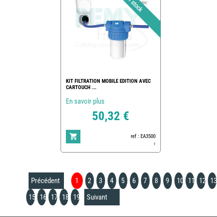
KIT FILTRATION MOBILE EDITION AVEC
CARTOUCH ...
En savoir plus
50,32 €
ref : EA3500
1
Précédent
1
2
3
4
5
6
7
8
9
10
11
12
13
15
16
17
18
19
Suivant