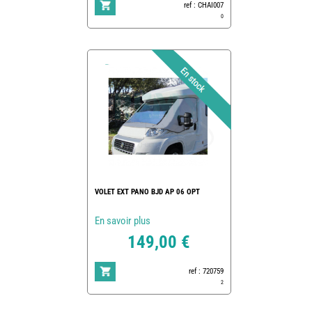
ref : CHAI007
0
VOLET EXT PANO BJD AP 06 OPT
En savoir plus
149,00 €
ref : 720759
2