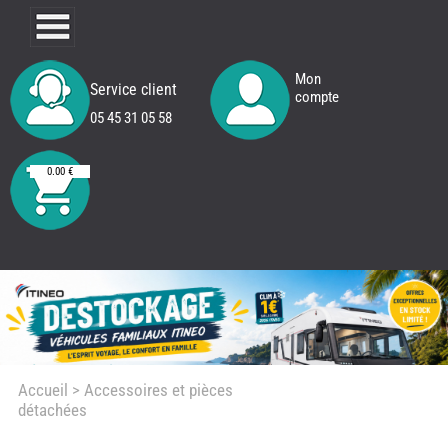
Mon
Service client
compte
05 45 31 05 58
0.00 €
Accueil
> Accessoires et pièces
détachées