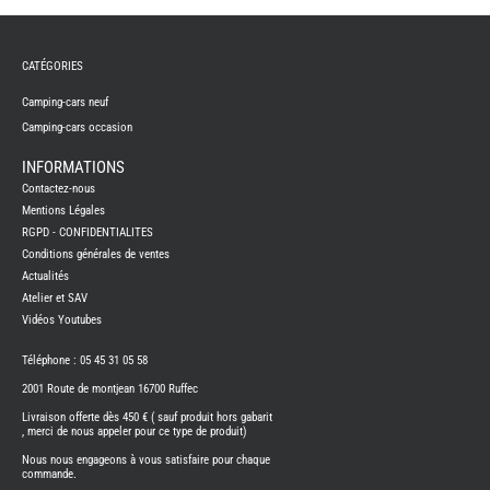
REMY
FRERES
CATÉGORIES
CAMPING-
CARS
NEUFS
Camping-cars neuf
Camping-cars occasion
CAMPING-
CAR
ADRIA
INFORMATIONS
CAMPING-
Contactez-nous
CAR
BENIMAR
Mentions Légales
RGPD - CONFIDENTIALITES
CAMPING-
CAR
Conditions générales de ventes
CARADO
Actualités
CAMPING-
CAR
Atelier et SAV
FLEURETTE
Vidéos Youtubes
CAMPING-
CAR
ITINEO
Téléphone : 05 45 31 05 58
CAMPING-
2001 Route de montjean 16700 Ruffec
CARS
OCCASION
Livraison offerte dès 450 € ( sauf produit hors gabarit
, merci de nous appeler pour ce type de produit)
CAMPING-
CAR
Nous nous engageons à vous satisfaire pour chaque
CARADO
commande.