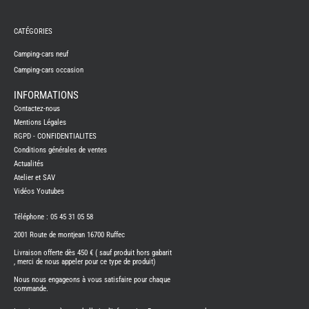
REMY
FRERES
CATÉGORIES
CAMPING-
CARS
NEUFS
Camping-cars neuf
Camping-cars occasion
CAMPING-
CAR
ADRIA
INFORMATIONS
CAMPING-
Contactez-nous
CAR
BENIMAR
Mentions Légales
RGPD - CONFIDENTIALITES
CAMPING-
CAR
Conditions générales de ventes
CARADO
Actualités
CAMPING-
CAR
Atelier et SAV
FLEURETTE
Vidéos Youtubes
CAMPING-
CAR
ITINEO
Téléphone : 05 45 31 05 58
CAMPING-
2001 Route de montjean 16700 Ruffec
CARS
OCCASION
Livraison offerte dès 450 € ( sauf produit hors gabarit
, merci de nous appeler pour ce type de produit)
CAMPING-
CAR
Nous nous engageons à vous satisfaire pour chaque
CARADO
commande.
FOURGONS/VANS