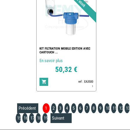
KIT FILTRATION MOBILE EDITION AVEC
CARTOUCH ...
En savoir plus
50,32 €
ref : EA3500
1
Précédent
1
2
3
4
5
6
7
8
9
10
11
12
13
15
16
17
18
19
Suivant