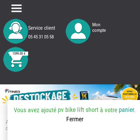
Mon
Service client
compte
05 45 31 05 58
1599.00 €
pv bike lift short
panier
Vous avez ajouté
à votre
.
Fermer
Accueil
> Accessoires et pièces
détachées