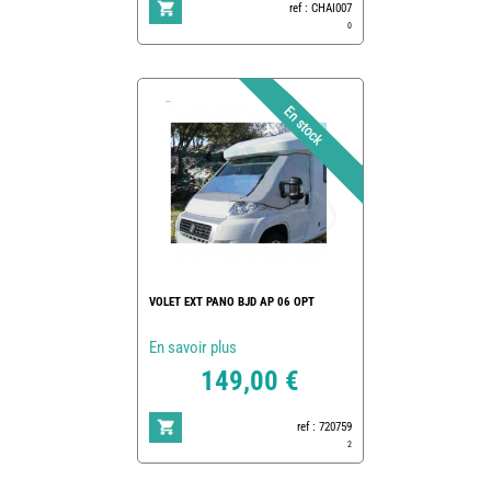
ref : CHAI007
0
VOLET EXT PANO BJD AP 06 OPT
En savoir plus
149,00 €
ref : 720759
2