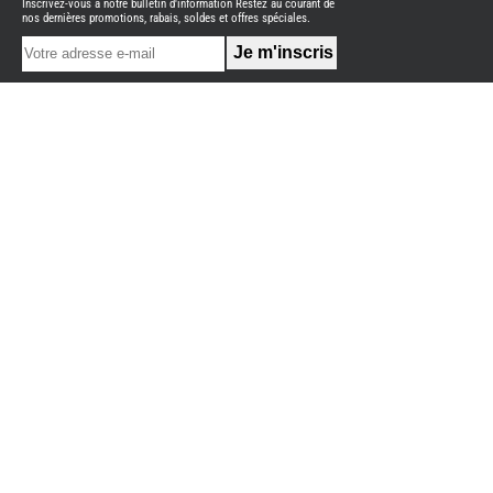
Inscrivez-vous à notre bulletin d'information Restez au courant de
NEUFS
nos dernières promotions, rabais, soldes et offres spéciales.
FOURGON
BENIMAR
FOURGON
DREAMER
FOURGON
FLORIUM
FOURGON
FREEDO
FOURGON
NOMADE
NATION
FOURGON
ROBETA
FOURGONS/VANS
OCCASION
ADRIA
BURSTNER
CARADO
KARMANN
MOBIL
PILOTE
ACCESSOIRES