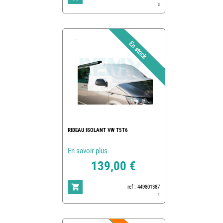
3
RIDEAU ISOLANT VW T5T6
En savoir plus
139,00 €
ref : 449801387
1