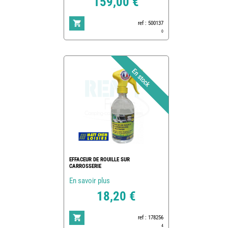
159,00 €
ref : 500137
0
EFFACEUR DE ROUILLE SUR
CARROSSERIE
En savoir plus
18,20 €
ref : 178256
4