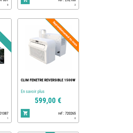
0
2
CLIM FENETRE REVERSIBLE 1500W
En savoir plus
599,00 €
801387
ref : 720265
1
0