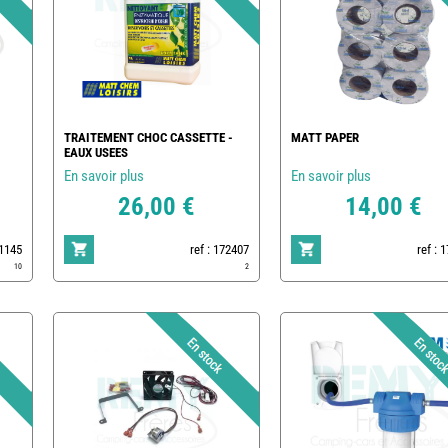
TRAITEMENT CHOC CASSETTE -
MATT PAPER
EAUX USEES
En savoir plus
En savoir plus
26,00 €
14,00 €
1145
ref : 172407
ref : 
10
2