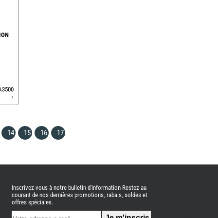
ION
EA3500
1
14
15
16
17
Inscrivez-vous à notre bulletin d'information Restez au
courant de nos dernières promotions, rabais, soldes et
offres spéciales.