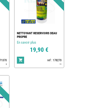
NETTOYANT RESERVOIRS DEAU
PROPRE
En savoir plus
19,90 €
171370
ref : 178270
3
11