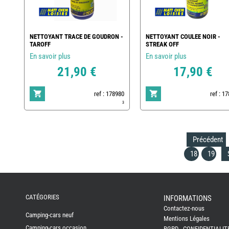
NETTOYANT TRACE DE GOUDRON -
NETTOYANT COULEE NOIR -
TAROFF
STREAK OFF
En savoir plus
En savoir plus
21,90 €
17,90 €
ref : 178980
ref : 1
3
Précédent
18
19
REMY
FRERES
CATÉGORIES
INFORMATIONS
Contactez-nous
CAMPING-
Camping-cars neuf
CARS
Mentions Légales
NEUFS
Camping-cars occasion
RGPD - CONFIDENTIALIT