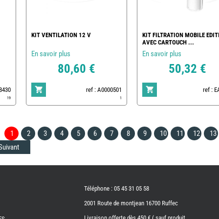
KIT VENTILATION 12 V
KIT FILTRATION MOBILE EDIT
AVEC CARTOUCH ...
En savoir plus
En savoir plus
80,60 €
50,32 €
78430
ref : A0000501
ref : 
19
1
1
2
3
4
5
6
7
8
9
10
11
12
13
Suivant
Téléphone : 05 45 31 05 58
2001 Route de montjean 16700 Ruffec
Livraison offerte dès 450 € ( sauf produit
ES