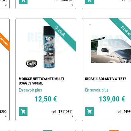
2
0
MOUSSE NETTOYANTE MULTI
RIDEAU ISOLANT VW T5T6
USAGES 500ML
En savoir plus
En savoir plus
12,50 €
139,00 €
01200
ref : TE110311
ref : 449
0
3