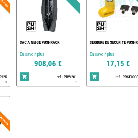
SAC A NEIGE PUSHRACK
SERRURE DE SECURITE PUSH
En savoir plus
En savoir plus
908,06 €
17,15 €
72925
ref : PRW201
ref : PRSE000
0
1