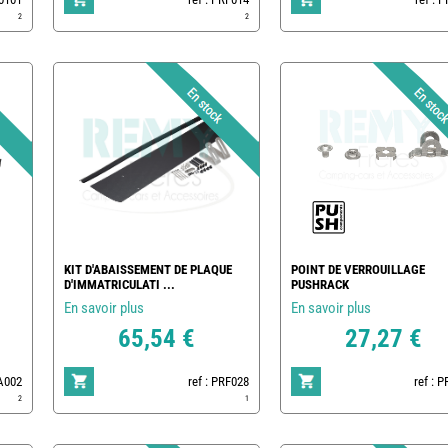
2
2
KIT D'ABAISSEMENT DE PLAQUE
POINT DE VERROUILLAGE
D'IMMATRICULATI ...
PUSHRACK
En savoir plus
En savoir plus
65,54 €
27,27 €
RA002
ref : PRF028
ref : 
2
1