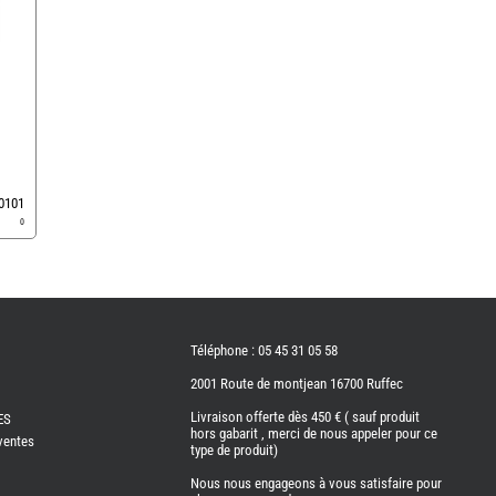
0101
0
Téléphone : 05 45 31 05 58
2001 Route de montjean 16700 Ruffec
Livraison offerte dès 450 € ( sauf produit
ES
hors gabarit , merci de nous appeler pour ce
ventes
type de produit)
Nous nous engageons à vous satisfaire pour