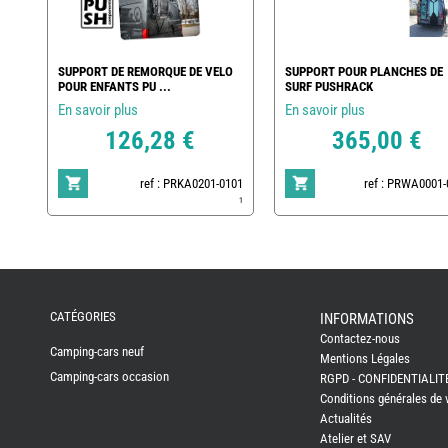
SUPPORT DE REMORQUE DE VELO
SUPPORT POUR PLANCHES DE
POUR ENFANTS PU ...
SURF PUSHRACK
En savoir plus
En savoir plus
126,28 €
365,00 €
ref : PRKA0201-0101
ref : PRWA0001-
1
REMY
FRERES
CATÉGORIES
INFORMATIONS
Contactez-nous
CAMPING-
Camping-cars neuf
CARS
Mentions Légales
NEUFS
Camping-cars occasion
RGPD - CONFIDENTIALIT
Conditions générales de 
CAMPING-
Actualités
CAR
ADRIA
Atelier et SAV