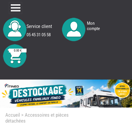
Mon
Service client
compte
05 45 31 05 58
0.00 €
Accueil
> Accessoires et pièces
détachées