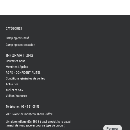
REMY
FRERES
CATÉGORIES
CAMPING-
CARS
NEUFS
Camping-cars neuf
Camping-cars occasion
CAMPING-
CAR
ADRIA
INFORMATIONS
CAMPING-
Contactez-nous
CAR
BENIMAR
Mentions Légales
RGPD - CONFIDENTIALITES
CAMPING-
CAR
Conditions générales de ventes
CARADO
Actualités
CAMPING-
CAR
Atelier et SAV
FLEURETTE
Vidéos Youtubes
CAMPING-
CAR
ITINEO
Téléphone : 05 45 31 05 58
CAMPING-
2001 Route de montjean 16700 Ruffec
CARS
OCCASION
Livraison offerte dès 450 € ( sauf produit hors gabarit
, merci de nous appeler pour ce type de produit)
CAMPING-