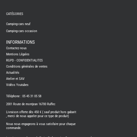
REMY
FRERES
CATÉGORIES
CAMPING-
CARS
NEUFS
Camping-cars neuf
Camping-cars occasion
CAMPING-
CAR
ADRIA
INFORMATIONS
CAMPING-
Contactez-nous
CAR
BENIMAR
Mentions Légales
RGPD - CONFIDENTIALITES
CAMPING-
CAR
Conditions générales de ventes
CARADO
Actualités
CAMPING-
CAR
Atelier et SAV
FLEURETTE
Vidéos Youtubes
CAMPING-
CAR
ITINEO
Téléphone : 05 45 31 05 58
CAMPING-
2001 Route de montjean 16700 Ruffec
CARS
OCCASION
Livraison offerte dès 450 € ( sauf produit hors gabarit
, merci de nous appeler pour ce type de produit)
CAMPING-
CAR
Nous nous engageons à vous satisfaire pour chaque
CARADO
commande.
FOURGONS/VANS