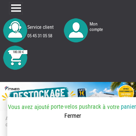
Mon
Service client
compte
05 45 31 05 58
180.00 €
porte-velos pushrack
panier
Vous avez ajouté
à votre
Fermer
Accueil
> Accessoires et pièces
détachées