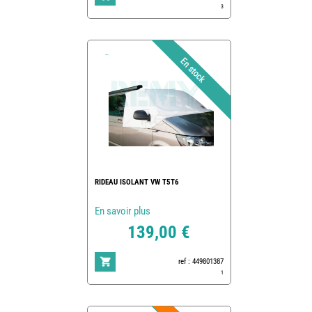
3
RIDEAU ISOLANT VW T5T6
En savoir plus
139,00 €
ref : 449801387
1