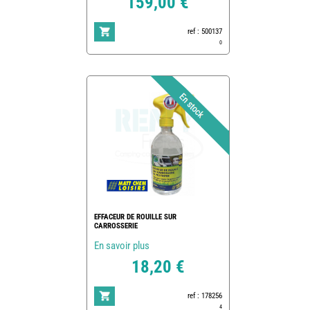
159,00 €
ref : 500137
0
EFFACEUR DE ROUILLE SUR
CARROSSERIE
En savoir plus
18,20 €
ref : 178256
4