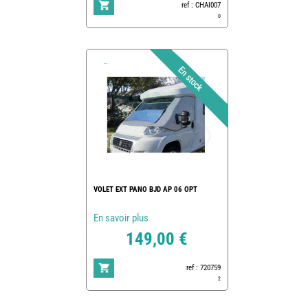
ref : CHAI007
0
VOLET EXT PANO BJD AP 06 OPT
En savoir plus
149,00 €
ref : 720759
2