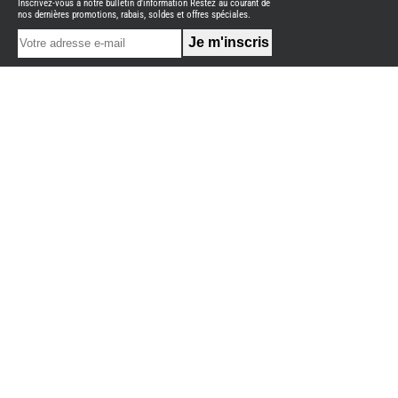
Inscrivez-vous à notre bulletin d'information Restez au courant de
NEUFS
nos dernières promotions, rabais, soldes et offres spéciales.
FOURGON
BENIMAR
FOURGON
DREAMER
FOURGON
FLORIUM
FOURGON
FREEDO
FOURGON
NOMADE
NATION
FOURGON
ROBETA
FOURGONS/VANS
OCCASION
ADRIA
BURSTNER
CARADO
KARMANN
MOBIL
PILOTE
ACCESSOIRES