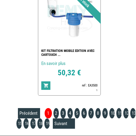
KIT FILTRATION MOBILE EDITION AVEC
CARTOUCH ...
En savoir plus
50,32 €
ref : EA3500
1
Précédent
1
2
3
4
5
6
7
8
9
10
11
12
13
15
16
17
18
19
Suivant