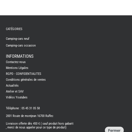
REMY
FRERES
CATÉGORIES
CAMPING-
CARS
NEUFS
Camping-cars neuf
Camping-cars occasion
CAMPING-
CAR
ADRIA
INFORMATIONS
CAMPING-
Contactez-nous
CAR
BENIMAR
Mentions Légales
RGPD - CONFIDENTIALITES
CAMPING-
CAR
Conditions générales de ventes
CARADO
Actualités
CAMPING-
CAR
Atelier et SAV
FLEURETTE
Vidéos Youtubes
CAMPING-
CAR
ITINEO
Téléphone : 05 45 31 05 58
CAMPING-
2001 Route de montjean 16700 Ruffec
CARS
OCCASION
Livraison offerte dès 450 € ( sauf produit hors gabarit
, merci de nous appeler pour ce type de produit)
CAMPING-