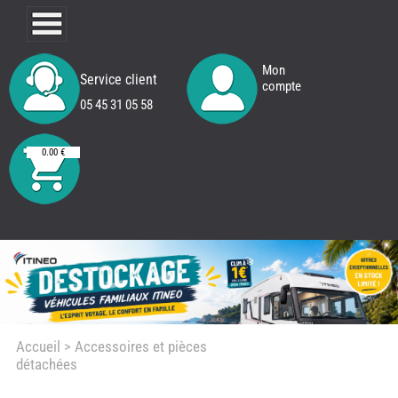
Mon
Service client
compte
05 45 31 05 58
0.00 €
Accueil
> Accessoires et pièces
détachées