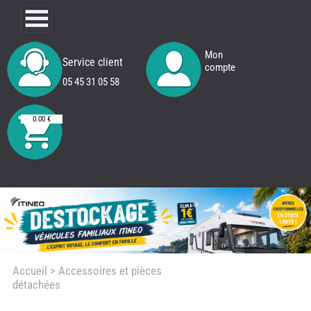
Mon
Service client
compte
05 45 31 05 58
0.00 €
Accueil
> Accessoires et pièces
détachées