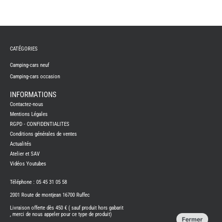
REMY
FRERES
CATÉGORIES
CAMPING-
CARS
NEUFS
Camping-cars neuf
Camping-cars occasion
CAMPING-
CAR
ADRIA
INFORMATIONS
CAMPING-
Contactez-nous
CAR
BENIMAR
Mentions Légales
RGPD - CONFIDENTIALITES
CAMPING-
CAR
Conditions générales de ventes
CARADO
Actualités
CAMPING-
CAR
Atelier et SAV
FLEURETTE
Vidéos Youtubes
CAMPING-
CAR
ITINEO
Téléphone : 05 45 31 05 58
CAMPING-
2001 Route de montjean 16700 Ruffec
CARS
OCCASION
Livraison offerte dès 450 € ( sauf produit hors gabarit
, merci de nous appeler pour ce type de produit)
CAMPING-