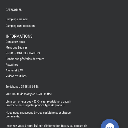
PORTE
VELO
-
CATÉGORIES
ATTEL
Camping-cars neuf
PROD
ENTRE
Camping-cars occasion
REFRI
INFORMATIONS
SUMO
SPRIN
Contactez-nous
-
SUSPE
Mentions Légales
TELEV
RGPD - CONFIDENTIALITES
SUPPO
Conditions générales de ventes
CONN
Actualités
THET
PIECE
Atelier et SAV
DETAC
Vidéos Youtubes
TOILE
SECH
-
Téléphone : 05 45 31 05 58
TRELI
-
2001 Route de montjean 16700 Ruffec
ARWI
Livraison offerte dès 450 € ( sauf produit hors gabarit
TRAI
DE
, merci de nous appeler pour ce type de produit)
L
EAU
Nous nous engageons à vous satisfaire pour chaque
commande.
EVE
L'IN
Inscrivez-vous à notre bulletin d'information Restez au courant de
CAM