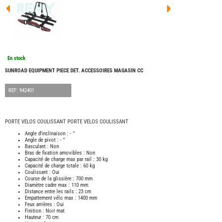
FOUR
DREA
FOUR
FLOR
FOUR
FREE
FOUR
En stock
NOMA
NATIO
SUNROAD EQUIPMENT PIECE DET. ACCESSOIRES MAGASIN CC
FOUR
ROBE
REF: 942401
FOUR
OCCA
ADRI
PORTE VELOS COULISSANT PORTE VELOS COULISSANT
BURS
Angle d'inclinaison : - °
Angle de pivot : - °
CARA
Basculant : Non
KARM
Bras de fixation amovibles : Non
MOBI
Capacité de charge max par rail : 30 kg
Capacité de charge totale : 60 kg
PILOT
Coulissant : Oui
Course de la glissière : 700 mm
ACCE
Diamètre cadre max : 110 mm
Distance entre les rails : 23 cm
ALAR
Empattement vélo max : 1400 mm
Feux arrières : Oui
ARTS
Finition : Noir mat
DE
Hauteur : 70 cm
LA