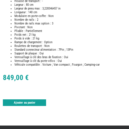
Housse de transport : -
TABLE
Largeur : 80 cm
ASPIR
Largeur de pneu max : 3,228346457 in
-
Longueur : 140 cm
LAVA
Modulaire en porte-coffre : Non
Nombre de rails : 2
CAME
Nombre de rails max option : 3
GPS-
Pivotant : Non
RADI
Pliable : Partiellement
Poids net : 21 kg
CHAU
ET
Poids à vide : 21 kg
CHAU
Rampe de chargement : Option
EAU
Roulettes de transport : Non
Standard connecteur alimentation : 7Pin ; 13Pin
CLIMA
Support de plaque : Oui
ET
Verrouillage à clé des bras de fixation : Oui
GLACI
Verrouillage à clé du porte-vélos : Oui
Véhicule compatible : Voiture ; Van compact ; Fourgon ; Camping-car
ENERG
EQUI
INTER
849,00 €
EXTER
FRON
RUNN
GAZ
HUILE
Ajouter au panier
-
TRAI
-
ADDIT
IMPRE
3D