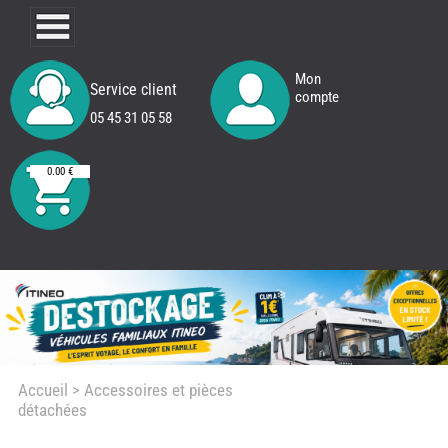
Mon
Service client
compte
05 45 31 05 58
0.00 €
Accueil
> Accessoires et pièces
détachées