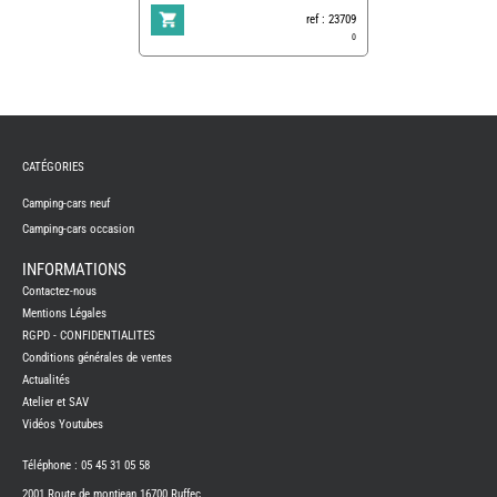
ref : 23709
0
REMY
FRERES
CATÉGORIES
CAMPING-
CARS
NEUFS
Camping-cars neuf
Camping-cars occasion
CAMPING-
CAR
ADRIA
INFORMATIONS
CAMPING-
Contactez-nous
CAR
BENIMAR
Mentions Légales
RGPD - CONFIDENTIALITES
CAMPING-
CAR
Conditions générales de ventes
CARADO
Actualités
CAMPING-
CAR
Atelier et SAV
FLEURETTE
Vidéos Youtubes
CAMPING-
CAR
ITINEO
Téléphone : 05 45 31 05 58
CAMPING-
2001 Route de montjean 16700 Ruffec