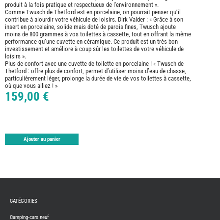
ASPIR
produit à la fois pratique et respectueux de l'environnement ».
-
Comme Twusch de Thetford est en porcelaine, on pourrait penser qu’il
LAVA
contribue à alourdir votre véhicule de loisirs. Dirk Valder : « Grâce à son
CAME
insert en porcelaine, solide mais doté de parois fines, Twusch ajoute
GPS-
moins de 800 grammes à vos toilettes à cassette, tout en offrant la même
RADI
performance qu’une cuvette en céramique. Ce produit est un très bon
CHAU
investissement et améliore à coup sûr les toilettes de votre véhicule de
ET
loisirs ».
CHAU
Plus de confort avec une cuvette de toilette en porcelaine ! « Twusch de
EAU
Thetford : offre plus de confort, permet d’utiliser moins d’eau de chasse,
CLIMA
particulièrement léger, prolonge la durée de vie de vos toilettes à cassette,
ET
où que vous alliez ! »
GLACI
159,00 €
ENERG
EQUI
INTER
EXTER
FRON
RUNN
Ajouter au panier
GAZ
HUILE
-
TRAI
-
ADDIT
IMPRE
CATÉGORIES
3D
PORTE
Camping-cars neuf
VELO