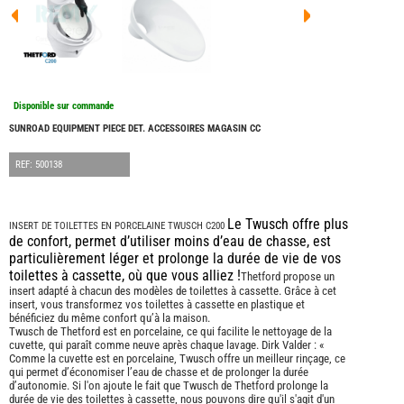
FOUR
DREA
FOUR
FLOR
FOUR
FREE
FOUR
Disponible sur commande
NOMA
NATIO
SUNROAD EQUIPMENT PIECE DET. ACCESSOIRES MAGASIN CC
FOUR
ROBE
REF: 500138
FOUR
OCCA
BURS
Le Twusch offre plus
INSERT DE TOILETTES EN PORCELAINE TWUSCH C200
CARA
de confort, permet d’utiliser moins d’eau de chasse, est
KARM
particulièrement léger et prolonge la durée de vie de vos
MOBI
toilettes à cassette, où que vous alliez !
Thetford propose un
PILOT
insert adapté à chacun des modèles de toilettes à cassette. Grâce à cet
insert, vous transformez vos toilettes à cassette en plastique et
ACCE
bénéficiez du même confort qu’à la maison.
Twusch de Thetford est en porcelaine, ce qui facilite le nettoyage de la
ALAR
cuvette, qui paraît comme neuve après chaque lavage. Dirk Valder : «
ARTS
Comme la cuvette est en porcelaine, Twusch offre un meilleur rinçage, ce
DE
qui permet d’économiser l’eau de chasse et de prolonger la durée
LA
d’autonomie. Si l'on ajoute le fait que Twusch de Thetford prolonge la
TABLE
durée de vie des toilettes à cassette, nous pouvons dire qu'il s'agit d'un