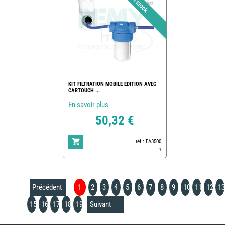
KIT FILTRATION MOBILE EDITION AVEC
CARTOUCH ...
En savoir plus
50,32 €
ref : EA3500
1
Précédent
1
2
3
4
5
6
7
8
9
10
11
12
13
15
16
17
18
19
Suivant