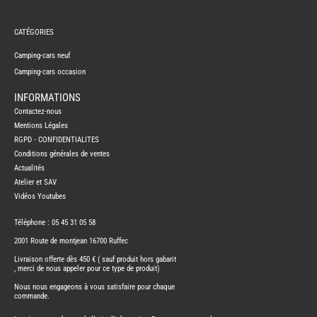
REMY
FRERES
CATÉGORIES
CAMPING-
CARS
NEUFS
Camping-cars neuf
Camping-cars occasion
CAMPING-
CAR
ADRIA
INFORMATIONS
CAMPING-
Contactez-nous
CAR
BENIMAR
Mentions Légales
RGPD - CONFIDENTIALITES
CAMPING-
CAR
Conditions générales de ventes
CARADO
Actualités
CAMPING-
CAR
Atelier et SAV
FLEURETTE
Vidéos Youtubes
CAMPING-
CAR
ITINEO
Téléphone : 05 45 31 05 58
CAMPING-
2001 Route de montjean 16700 Ruffec
CARS
OCCASION
Livraison offerte dès 450 € ( sauf produit hors gabarit
, merci de nous appeler pour ce type de produit)
CAMPING-
CAR
Nous nous engageons à vous satisfaire pour chaque
CARADO
commande.
FOURGONS/VANS