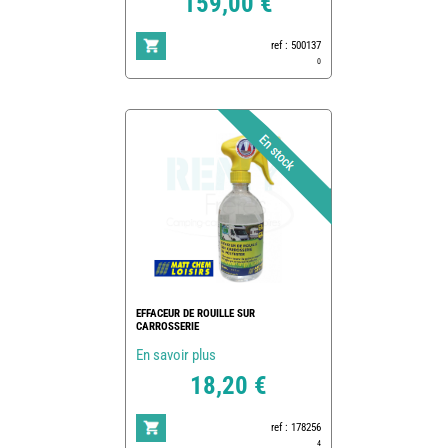
159,00 €
ref : 500137
0
EFFACEUR DE ROUILLE SUR
CARROSSERIE
En savoir plus
18,20 €
ref : 178256
4