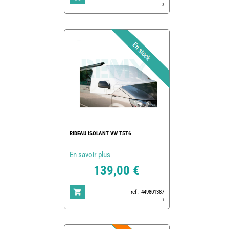
3
RIDEAU ISOLANT VW T5T6
En savoir plus
139,00 €
ref : 449801387
1