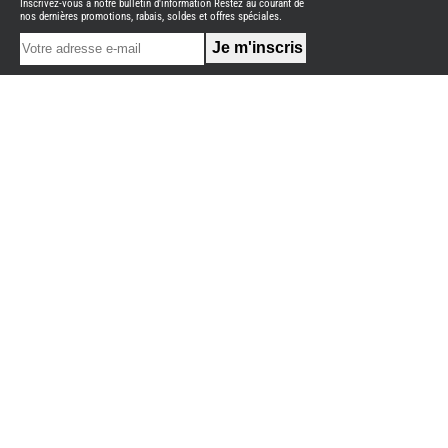
Inscrivez-vous à notre bulletin d'information Restez au courant de
NEUFS
nos dernières promotions, rabais, soldes et offres spéciales.
FOURGON
BENIMAR
FOURGON
DREAMER
FOURGON
FLORIUM
FOURGON
FREEDO
FOURGON
NOMADE
NATION
FOURGON
ROBETA
FOURGONS/VANS
OCCASION
ADRIA
BURSTNER
CARADO
KARMANN
MOBIL
PILOTE
ACCESSOIRES