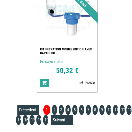
KIT FILTRATION MOBILE EDITION AVEC
CARTOUCH ...
En savoir plus
50,32 €
ref : EA3500
1
Précédent
1
2
3
4
5
6
7
8
9
10
11
12
13
15
16
17
18
19
Suivant