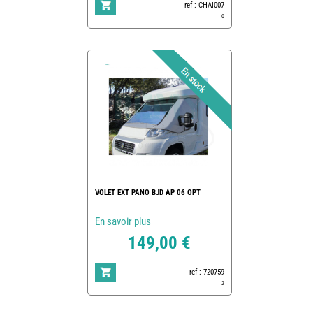
ref : CHAI007
0
VOLET EXT PANO BJD AP 06 OPT
En savoir plus
149,00 €
ref : 720759
2