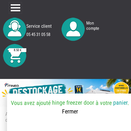
Mon
Service client
compte
05 45 31 05 58
8.50 €
hinge freezer door
panier
Vous avez ajouté
à votre
.
Fermer
Accueil
> Accessoires et pièces
détachées