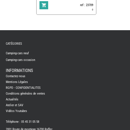
ref : 23709
0
REMY
FRERES
CATÉGORIES
CAMPING-
CARS
NEUFS
Camping-cars neuf
Camping-cars occasion
CAMPING-
CAR
ADRIA
INFORMATIONS
CAMPING-
Contactez-nous
CAR
BENIMAR
Mentions Légales
RGPD - CONFIDENTIALITES
CAMPING-
CAR
Conditions générales de ventes
CARADO
Actualités
CAMPING-
CAR
Atelier et SAV
FLEURETTE
Vidéos Youtubes
CAMPING-
CAR
ITINEO
Téléphone : 05 45 31 05 58
CAMPING-
2001 Route de montjean 16700 Ruffec