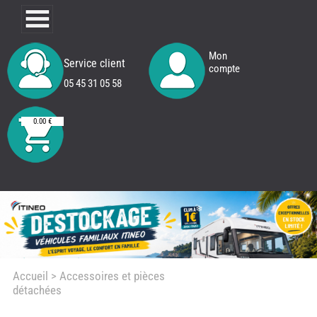
Mon
Service client
compte
05 45 31 05 58
0.00 €
Accueil
> Accessoires et pièces
détachées