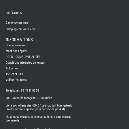
REMY
FRERES
CATÉGORIES
CAMPING-
CARS
NEUFS
Camping-cars neuf
Camping-cars occasion
CAMPING-
CAR
ADRIA
INFORMATIONS
CAMPING-
Contactez-nous
CAR
BENIMAR
Mentions Légales
RGPD - CONFIDENTIALITES
CAMPING-
CAR
Conditions générales de ventes
CARADO
Actualités
CAMPING-
CAR
Atelier et SAV
FLEURETTE
Vidéos Youtubes
CAMPING-
CAR
ITINEO
Téléphone : 05 45 31 05 58
CAMPING-
2001 Route de montjean 16700 Ruffec
CARS
OCCASION
Livraison offerte dès 450 € ( sauf produit hors gabarit
, merci de nous appeler pour ce type de produit)
CAMPING-
CAR
Nous nous engageons à vous satisfaire pour chaque
CARADO
commande.
FOURGONS/VANS