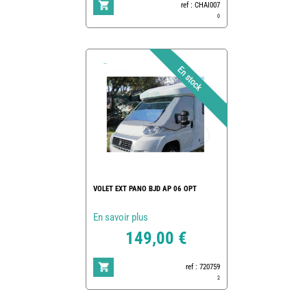
ref : CHAI007
0
VOLET EXT PANO BJD AP 06 OPT
En savoir plus
149,00 €
ref : 720759
2