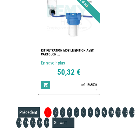
KIT FILTRATION MOBILE EDITION AVEC
CARTOUCH ...
En savoir plus
50,32 €
ref : EA3500
1
Précédent
1
2
3
4
5
6
7
8
9
10
11
12
13
15
16
17
18
19
Suivant