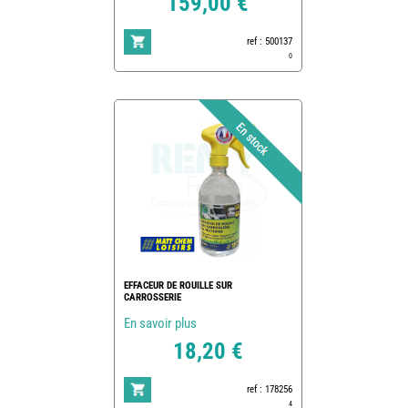
159,00 €
ref : 500137
0
EFFACEUR DE ROUILLE SUR
CARROSSERIE
En savoir plus
18,20 €
ref : 178256
4