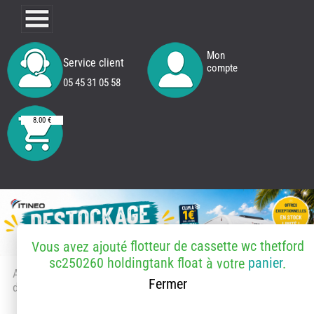
Mon
Service client
compte
05 45 31 05 58
8.00 €
flotteur de cassette wc thetford
Vous avez ajouté
sc250260 holdingtank float
panier
à votre
.
Accueil
> Accessoires et pièces
Fermer
détachées