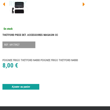
FOUR
DREA
FOUR
FLOR
FOUR
FREE
FOUR
En stock
NOMA
NATIO
THETFORD PIECE DET. ACCESSOIRES MAGASIN CC
FOUR
ROBE
REF: 69173927
FOUR
OCCA
ADRI
POIGNEE FRIGO THETFORD N4000 POIGNEE FRIGO THETFORD N4000
8,00 €
BURS
CARA
KARM
MOBI
PILOT
Ajouter au panier
ACCE
ALAR
ARTS
DE
LA