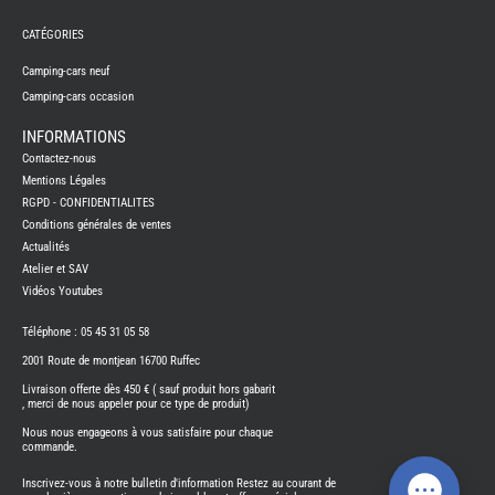
TABLE
ASPIR
CATÉGORIES
-
LAVA
Camping-cars neuf
CAME
GPS-
Camping-cars occasion
RADI
INFORMATIONS
CHAU
ET
Contactez-nous
CHAU
EAU
Mentions Légales
CLIMA
RGPD - CONFIDENTIALITES
ET
GLACI
Conditions générales de ventes
Actualités
ENERG
Atelier et SAV
EQUI
INTER
Vidéos Youtubes
EXTER
FRON
Téléphone : 05 45 31 05 58
RUNN
2001 Route de montjean 16700 Ruffec
GAZ
Livraison offerte dès 450 € ( sauf produit hors gabarit
HUILE
, merci de nous appeler pour ce type de produit)
-
TRAI
-
Nous nous engageons à vous satisfaire pour chaque
ADDIT
commande.
IMPRE
3D
Inscrivez-vous à notre bulletin d'information Restez au courant de