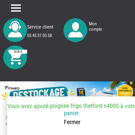
Mon
Service client
compte
05 45 31 05 58
8.00 €
poignee frigo thetford n4000
Vous avez ajouté
à votr
panier
.
Accueil
> Accessoires et pièces
Fermer
détachées