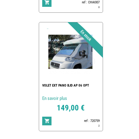
ref : CHAI007
0
VOLET EXT PANO BJD AP 06 OPT
En savoir plus
149,00 €
ref : 720759
2