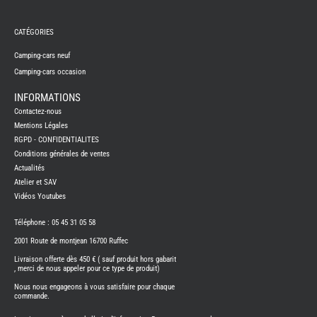
REMY
FRERES
CATÉGORIES
CAMPING-
CARS
NEUFS
Camping-cars neuf
Camping-cars occasion
CAMPING-
CAR
ADRIA
INFORMATIONS
CAMPING-
Contactez-nous
CAR
BENIMAR
Mentions Légales
RGPD - CONFIDENTIALITES
CAMPING-
CAR
Conditions générales de ventes
CARADO
Actualités
CAMPING-
CAR
Atelier et SAV
FLEURETTE
Vidéos Youtubes
CAMPING-
CAR
ITINEO
Téléphone : 05 45 31 05 58
CAMPING-
2001 Route de montjean 16700 Ruffec
CARS
OCCASION
Livraison offerte dès 450 € ( sauf produit hors gabarit
, merci de nous appeler pour ce type de produit)
CAMPING-
CAR
Nous nous engageons à vous satisfaire pour chaque
CARADO
commande.
FOURGONS/VANS