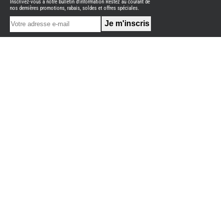
Inscrivez-vous à notre bulletin d'information Restez au courant de
NEUFS
nos dernières promotions, rabais, soldes et offres spéciales.
FOURGON
BENIMAR
FOURGON
DREAMER
FOURGON
FLORIUM
FOURGON
FREEDO
FOURGON
NOMADE
NATION
FOURGON
ROBETA
FOURGONS/VANS
OCCASION
ADRIA
BURSTNER
CARADO
KARMANN
MOBIL
PILOTE
ACCESSOIRES