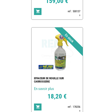
159,00 €
ref : 500137
0
EFFACEUR DE ROUILLE SUR
CARROSSERIE
En savoir plus
18,20 €
ref : 178256
4