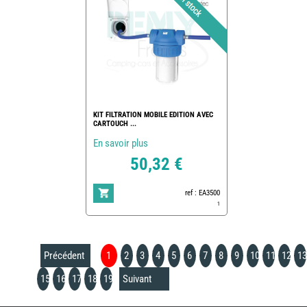
KIT FILTRATION MOBILE EDITION AVEC
CARTOUCH ...
En savoir plus
50,32 €
ref : EA3500
1
Précédent
1
2
3
4
5
6
7
8
9
10
11
12
13
15
16
17
18
19
Suivant