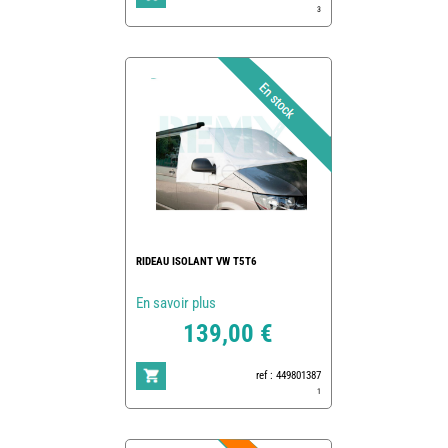
3
RIDEAU ISOLANT VW T5T6
En savoir plus
139,00 €
ref : 449801387
1