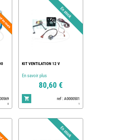
00
KIT VENTILATION 12 V
En savoir plus
80,60 €
500569
ref : A0000501
0
1