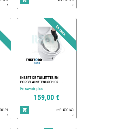
4
3
INSERT DE TOILETTES EN
PORCELAINE TWUSCH C2 ...
En savoir plus
159,00 €
500139
ref : 500140
1
2