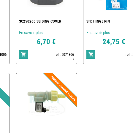
SC250260 SLIDING COVER
SFD HINGE PIN
En savoir plus
En savoir plus
6,70 €
24,75 €
81006
ref : 5071806
ref :
2
1