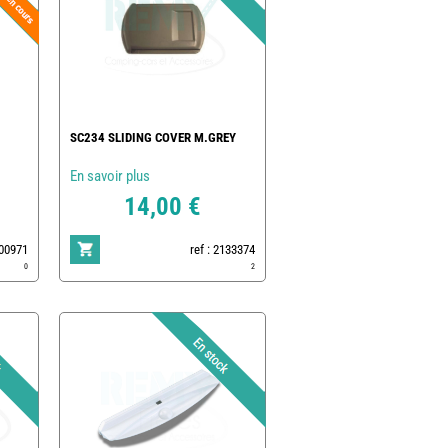
SC234 SLIDING COVER M.GREY
En savoir plus
14,00 €
200971
ref : 2133374
0
2