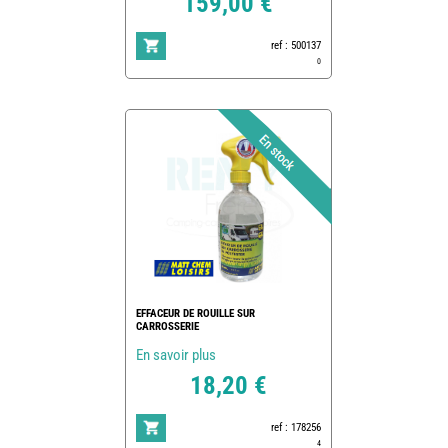
159,00 €
ref : 500137
0
EFFACEUR DE ROUILLE SUR
CARROSSERIE
En savoir plus
18,20 €
ref : 178256
4