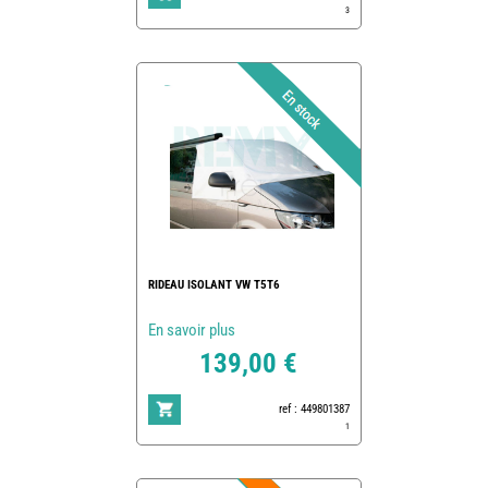
3
RIDEAU ISOLANT VW T5T6
En savoir plus
139,00 €
ref : 449801387
1