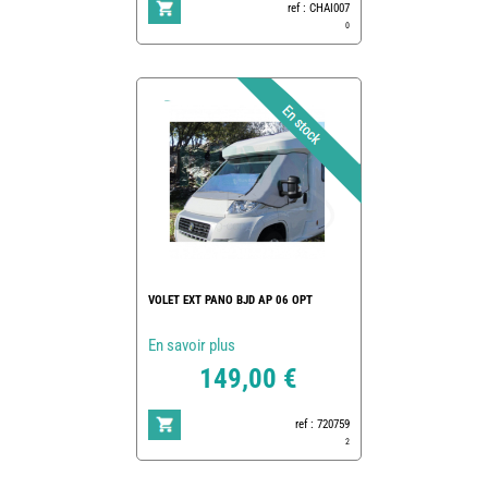
ref : CHAI007
0
VOLET EXT PANO BJD AP 06 OPT
En savoir plus
149,00 €
ref : 720759
2