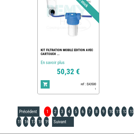
KIT FILTRATION MOBILE EDITION AVEC
CARTOUCH ...
En savoir plus
50,32 €
ref : EA3500
1
Précédent
1
2
3
4
5
6
7
8
9
10
11
12
13
15
16
17
18
19
Suivant