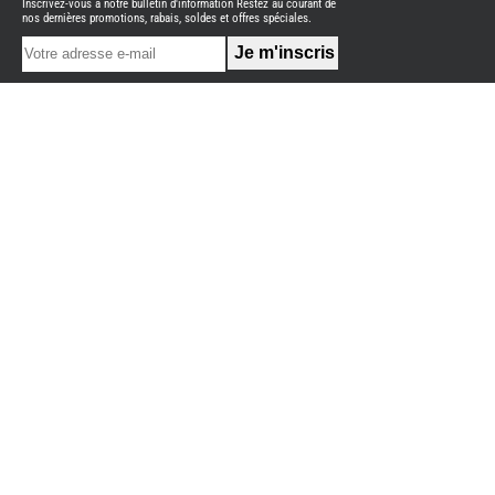
Inscrivez-vous à notre bulletin d'information Restez au courant de
NEUFS
nos dernières promotions, rabais, soldes et offres spéciales.
FOURGON
BENIMAR
FOURGON
DREAMER
FOURGON
FLORIUM
FOURGON
FREEDO
FOURGON
NOMADE
NATION
FOURGON
ROBETA
FOURGONS/VANS
OCCASION
ADRIA
BURSTNER
CARADO
KARMANN
MOBIL
PILOTE
ACCESSOIRES