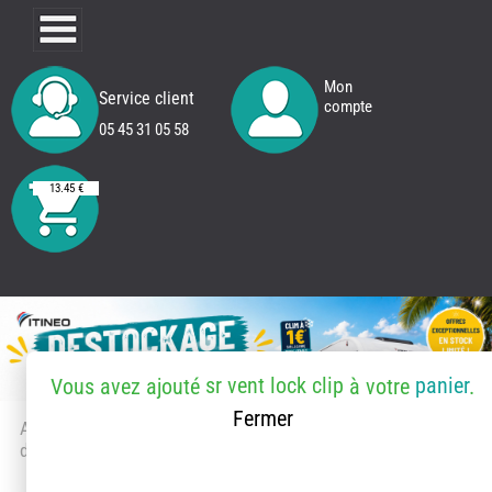
Mon
Service client
compte
05 45 31 05 58
13.45 €
sr vent lock clip
panier
Vous avez ajouté
à votre
.
Fermer
Accueil
> Accessoires et pièces
détachées