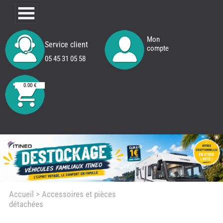
Mon
Service client
compte
05 45 31 05 58
0.00 €
Accueil
> Accessoires et pièces
détachées