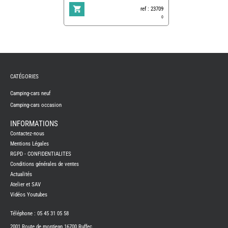
ref : 23709
0
REMY
FRERES
CATÉGORIES
CAMPING-
CARS
NEUFS
Camping-cars neuf
Camping-cars occasion
CAMPING-
CAR
ADRIA
INFORMATIONS
CAMPING-
Contactez-nous
CAR
BENIMAR
Mentions Légales
RGPD - CONFIDENTIALITES
CAMPING-
CAR
Conditions générales de ventes
CARADO
Actualités
CAMPING-
CAR
Atelier et SAV
FLEURETTE
Vidéos Youtubes
CAMPING-
CAR
ITINEO
Téléphone : 05 45 31 05 58
CAMPING-
2001 Route de montjean 16700 Ruffec