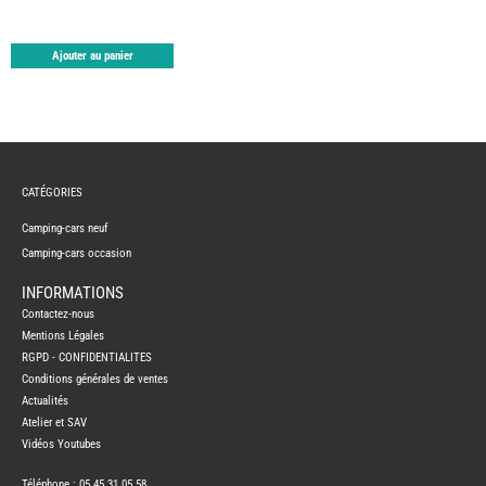
TABLE
ASPIR
-
LAVA
Ajouter au panier
CAME
GPS-
RADI
CHAU
ET
CHAU
EAU
CATÉGORIES
CLIMA
ET
GLACI
Camping-cars neuf
ENERG
Camping-cars occasion
EQUI
INTER
INFORMATIONS
EXTER
Contactez-nous
FRON
RUNN
Mentions Légales
RGPD - CONFIDENTIALITES
GAZ
Conditions générales de ventes
HUILE
-
Actualités
TRAI
-
Atelier et SAV
ADDIT
Vidéos Youtubes
IMPRE
3D
Téléphone : 05 45 31 05 58