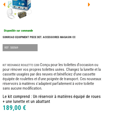
FOUR
DREA
FOUR
FLOR
FOUR
FREE
FOUR
Disponible sur commande
NOMA
NATIO
SUNROAD EQUIPMENT PIECE DET. ACCESSOIRES MAGASIN CC
FOUR
ROBE
REF: 500569
FOUR
OCCA
ADRI
Conçu pour les toilettes d'occasion ou
KIT RECHANGE ROULETTE C200
BURS
pour rénover vos propres toilettes usées. Changez la lunette et la
cassette usagées par des neuves et bénéficiez d'une cassette
CARA
équipée de roulettes et d'une poignée de transport. Ces nouveaux
KARM
réservoirs à matières s'adaptent parfaitement à votre toilette
MOBI
sans aucune modification.
PILOT
Le kit comprend : Un réservoir à matières équipé de roues
ACCE
+ une lunette et un abattant
ALAR
189,00 €
ARTS
DE
LA