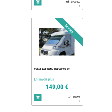
ref : CHAI007
0
VOLET EXT PANO BJD AP 06 OPT
En savoir plus
149,00 €
ref : 720759
2