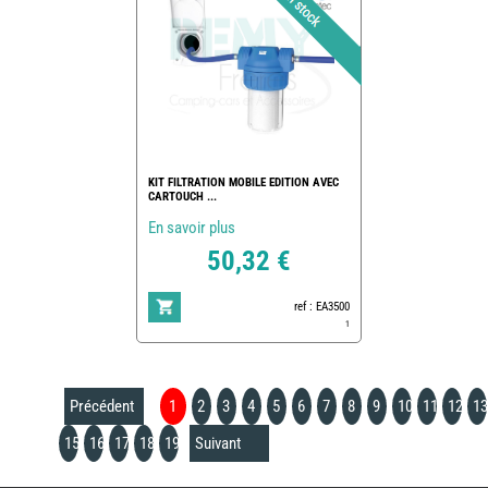
KIT FILTRATION MOBILE EDITION AVEC
CARTOUCH ...
En savoir plus
50,32 €
ref : EA3500
1
Précédent
1
2
3
4
5
6
7
8
9
10
11
12
13
15
16
17
18
19
Suivant