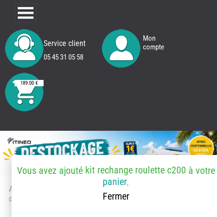
Mon
Service client
compte
05 45 31 05 58
189.00 €
kit rechange roulette c200
Vous avez ajouté
à votre
panier
.
Accueil
> Accessoires et pièces
Fermer
détachées