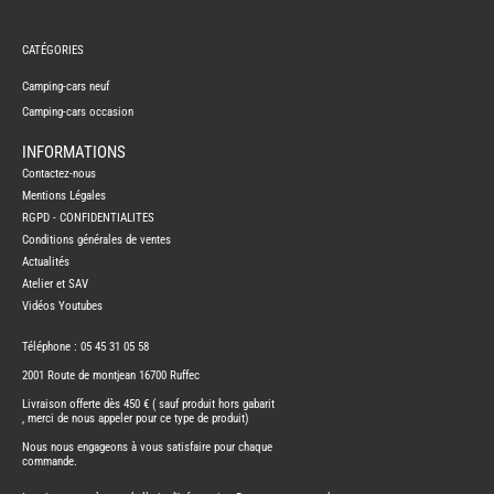
REMY
FRERES
CATÉGORIES
CAMPING-
CARS
NEUFS
Camping-cars neuf
Camping-cars occasion
CAMPING-
CAR
ADRIA
INFORMATIONS
CAMPING-
Contactez-nous
CAR
BENIMAR
Mentions Légales
RGPD - CONFIDENTIALITES
CAMPING-
CAR
Conditions générales de ventes
CARADO
Actualités
CAMPING-
CAR
Atelier et SAV
FLEURETTE
Vidéos Youtubes
CAMPING-
CAR
ITINEO
Téléphone : 05 45 31 05 58
CAMPING-
2001 Route de montjean 16700 Ruffec
CARS
OCCASION
Livraison offerte dès 450 € ( sauf produit hors gabarit
, merci de nous appeler pour ce type de produit)
CAMPING-
CAR
Nous nous engageons à vous satisfaire pour chaque
CARADO
commande.
FOURGONS/VANS