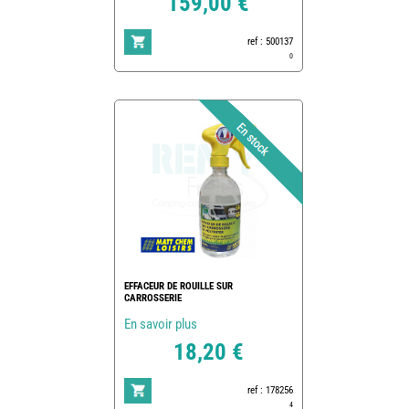
159,00 €
ref : 500137
0
EFFACEUR DE ROUILLE SUR
CARROSSERIE
En savoir plus
18,20 €
ref : 178256
4