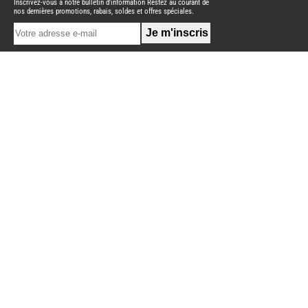
Inscrivez-vous à notre bulletin d'information Restez au courant de
NEUFS
nos dernières promotions, rabais, soldes et offres spéciales.
FOURGON
BENIMAR
FOURGON
DREAMER
FOURGON
FLORIUM
FOURGON
FREEDO
FOURGON
NOMADE
NATION
FOURGON
ROBETA
FOURGONS/VANS
OCCASION
ADRIA
BURSTNER
CARADO
KARMANN
MOBIL
PILOTE
ACCESSOIRES