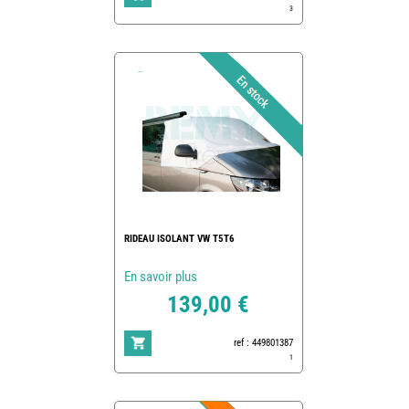
3
RIDEAU ISOLANT VW T5T6
En savoir plus
139,00 €
ref : 449801387
1