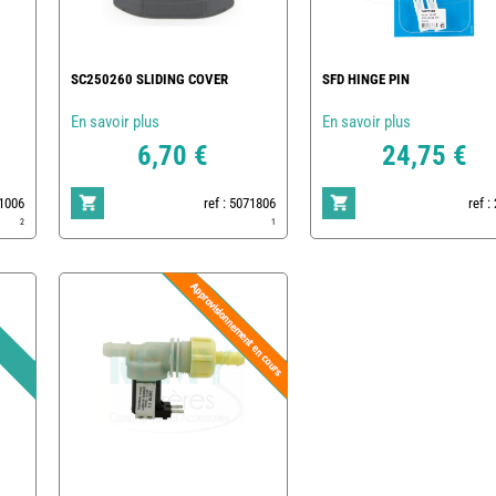
SC250260 SLIDING COVER
SFD HINGE PIN
En savoir plus
En savoir plus
6,70 €
24,75 €
81006
ref : 5071806
ref :
2
1