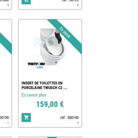
4
3
INSERT DE TOILETTES EN
PORCELAINE TWUSCH C2 ...
En savoir plus
159,00 €
500139
ref : 500140
1
2