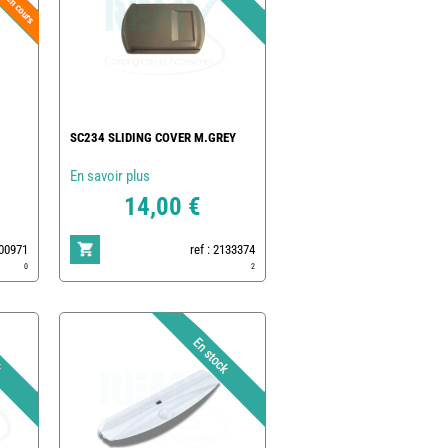
SC234 SLIDING COVER M.GREY
En savoir plus
14,00 €
200971
ref : 2133374
0
2