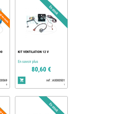
00
KIT VENTILATION 12 V
En savoir plus
80,60 €
500569
ref : A0000501
0
1