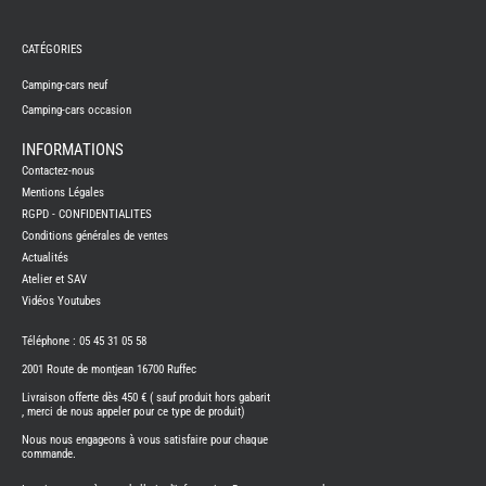
REMY
FRERES
CATÉGORIES
CAMPING-
CARS
NEUFS
Camping-cars neuf
Camping-cars occasion
CAMPING-
CAR
ADRIA
INFORMATIONS
CAMPING-
Contactez-nous
CAR
BENIMAR
Mentions Légales
RGPD - CONFIDENTIALITES
CAMPING-
CAR
Conditions générales de ventes
CARADO
Actualités
CAMPING-
CAR
Atelier et SAV
FLEURETTE
Vidéos Youtubes
CAMPING-
CAR
ITINEO
Téléphone : 05 45 31 05 58
CAMPING-
2001 Route de montjean 16700 Ruffec
CARS
OCCASION
Livraison offerte dès 450 € ( sauf produit hors gabarit
, merci de nous appeler pour ce type de produit)
CAMPING-
CAR
Nous nous engageons à vous satisfaire pour chaque
CARADO
commande.
FOURGONS/VANS