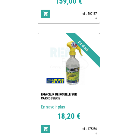
159,00 €
ref : 500137
0
EFFACEUR DE ROUILLE SUR
CARROSSERIE
En savoir plus
18,20 €
ref : 178256
4