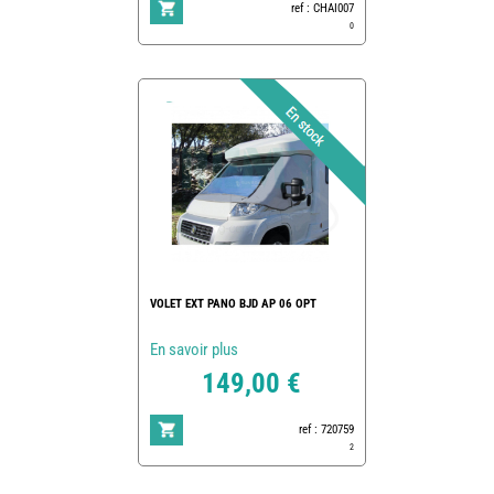
ref : CHAI007
0
VOLET EXT PANO BJD AP 06 OPT
En savoir plus
149,00 €
ref : 720759
2