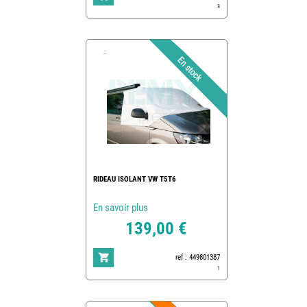
3
RIDEAU ISOLANT VW T5T6
En savoir plus
139,00 €
ref : 449801387
1