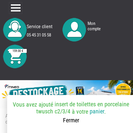
Mon
Service client
compte
05 45 31 05 58
159.00 €
insert de toilettes en porcelaine
Vous avez ajouté
twusch c2/3/4
panier
à votre
.
Accueil
> Accessoires et pièces
Fermer
détachées