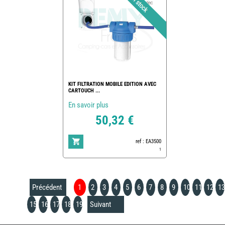
KIT FILTRATION MOBILE EDITION AVEC
CARTOUCH ...
En savoir plus
50,32 €
ref : EA3500
1
Précédent
1
2
3
4
5
6
7
8
9
10
11
12
13
15
16
17
18
19
Suivant