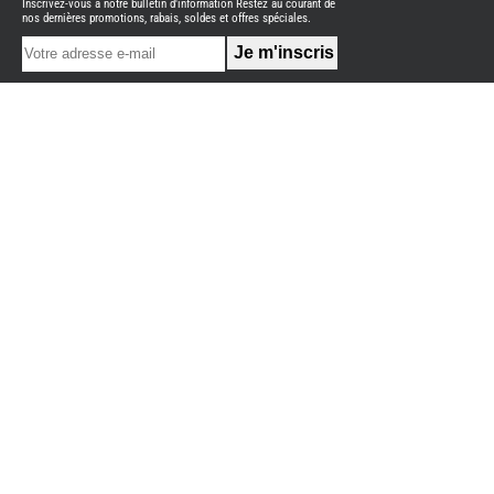
Inscrivez-vous à notre bulletin d'information Restez au courant de
NEUFS
nos dernières promotions, rabais, soldes et offres spéciales.
FOURGON
BENIMAR
FOURGON
DREAMER
FOURGON
FLORIUM
FOURGON
FREEDO
FOURGON
NOMADE
NATION
FOURGON
ROBETA
FOURGONS/VANS
OCCASION
ADRIA
BURSTNER
CARADO
KARMANN
MOBIL
PILOTE
ACCESSOIRES