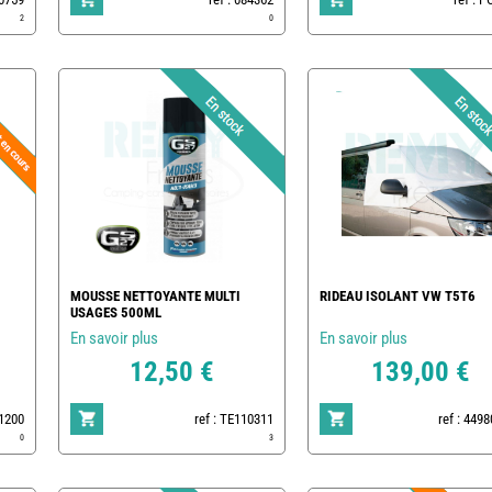
2
0
MOUSSE NETTOYANTE MULTI
RIDEAU ISOLANT VW T5T6
USAGES 500ML
En savoir plus
En savoir plus
12,50 €
139,00 €
01200
ref : TE110311
ref : 449
0
3