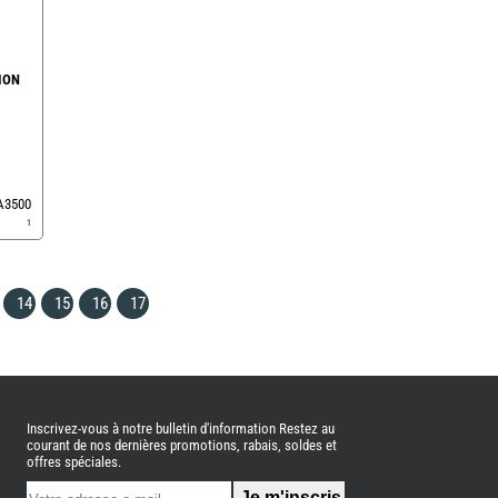
ION
EA3500
1
14
15
16
17
Inscrivez-vous à notre bulletin d'information Restez au
courant de nos dernières promotions, rabais, soldes et
offres spéciales.