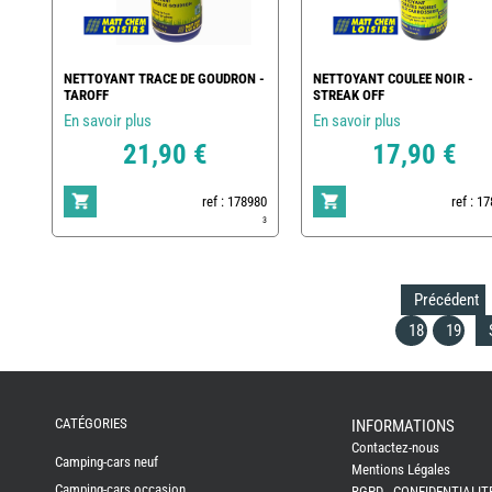
NETTOYANT TRACE DE GOUDRON -
NETTOYANT COULEE NOIR -
TAROFF
STREAK OFF
En savoir plus
En savoir plus
21,90 €
17,90 €
ref : 178980
ref : 1
3
Précédent
18
19
REMY
FRERES
CATÉGORIES
INFORMATIONS
Contactez-nous
CAMPING-
Camping-cars neuf
CARS
Mentions Légales
NEUFS
Camping-cars occasion
RGPD - CONFIDENTIALIT