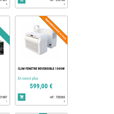
0
2
CLIM FENETRE REVERSIBLE 1500W
En savoir plus
599,00 €
801387
ref : 720265
1
0