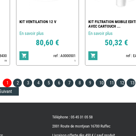
KIT VENTILATION 12 V
KIT FILTRATION MOBILE EDIT
AVEC CARTOUCH ...
En savoir plus
En savoir plus
80,60 €
50,32 €
78430
ref : A0000501
ref : 
19
1
1
2
3
4
5
6
7
8
9
10
11
12
13
Suivant
Téléphone : 05 45 31 05 58
2001 Route de montjean 16700 Ruffec
Livraison offerte dès 450 € ( sauf produit
ES