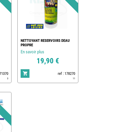
NETTOYANT RESERVOIRS DEAU
PROPRE
En savoir plus
19,90 €
171370
ref : 178270
3
11