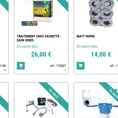
TRAITEMENT CHOC CASSETTE -
MATT PAPER
EAUX USEES
En savoir plus
En savoir plus
26,00 €
14,00 €
1145
ref : 172407
ref : 
10
2