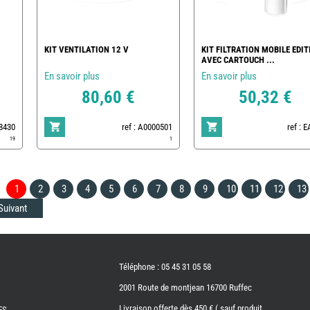
KIT VENTILATION 12 V
KIT FILTRATION MOBILE EDIT
AVEC CARTOUCH ...
En savoir plus
En savoir plus
80,60 €
50,32 €
78430
ref : A0000501
ref : 
19
1
1
2
3
4
5
6
7
8
9
10
11
12
13
Suivant
Téléphone : 05 45 31 05 58
2001 Route de montjean 16700 Ruffec
Livraison offerte dès 450 € ( sauf produit
ES