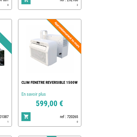
0
2
CLIM FENETRE REVERSIBLE 1500W
En savoir plus
599,00 €
801387
ref : 720265
1
0