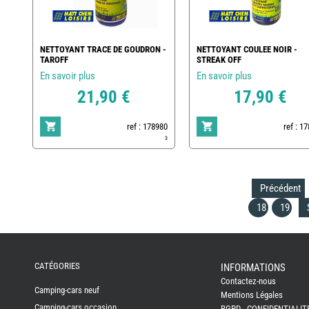
NETTOYANT TRACE DE GOUDRON -
NETTOYANT COULEE NOIR -
TAROFF
STREAK OFF
En savoir plus
En savoir plus
21,90 €
17,90 €
ref : 178980
ref : 1
3
Précédent
18
19
REMY
FRERES
CATÉGORIES
INFORMATIONS
Contactez-nous
CAMPING-
Camping-cars neuf
CARS
Mentions Légales
NEUFS
Camping-cars occasion
RGPD - CONFIDENTIALIT