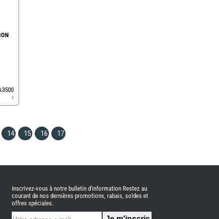
ION
EA3500
1
14
15
16
17
Inscrivez-vous à notre bulletin d'information Restez au
courant de nos dernières promotions, rabais, soldes et
offres spéciales.