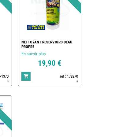
NETTOYANT RESERVOIRS DEAU
PROPRE
En savoir plus
19,90 €
171370
ref : 178270
3
11