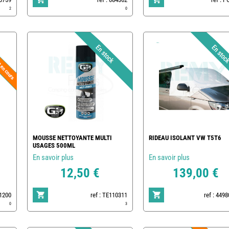
2
0
MOUSSE NETTOYANTE MULTI
RIDEAU ISOLANT VW T5T6
USAGES 500ML
En savoir plus
En savoir plus
12,50 €
139,00 €
01200
ref : TE110311
ref : 449
0
3