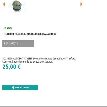
FOUR
DREA
FOUR
FLOR
FOUR
FREE
FOUR
En stock
NOMA
NATIO
THETFORD PIECE DET. ACCESSOIRES MAGASIN CC
FOUR
ROBE
REF: 2372274
FOUR
OCCA
ADRI
SC234200 AUTOMATIC VENT Évent automatique des toilettes Thetford.
Convient à tous les modèles SC200 ou C 2,3,400.
BURS
25,00 €
CARA
KARM
MOBI
PILOT
Ajouter au panier
ACCE
ALAR
ARTS
DE
LA