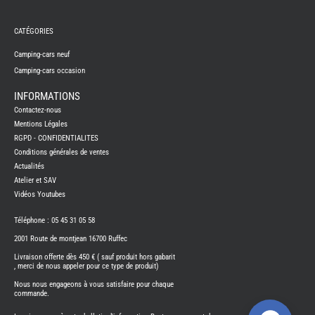
TABLE
ASPIR
-
CATÉGORIES
LAVA
CAME
Camping-cars neuf
GPS-
RADI
Camping-cars occasion
CHAU
ET
INFORMATIONS
CHAU
EAU
Contactez-nous
Mentions Légales
CLIMA
ET
RGPD - CONFIDENTIALITES
GLACI
Conditions générales de ventes
ENERG
Actualités
EQUI
Atelier et SAV
INTER
EXTER
Vidéos Youtubes
FRON
RUNN
Téléphone : 05 45 31 05 58
GAZ
2001 Route de montjean 16700 Ruffec
HUILE
Livraison offerte dès 450 € ( sauf produit hors gabarit
-
TRAI
, merci de nous appeler pour ce type de produit)
-
ADDIT
Nous nous engageons à vous satisfaire pour chaque
commande.
IMPRE
3D