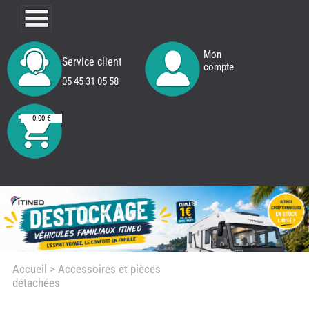
Mon
Service client
compte
05 45 31 05 58
0.00 €
Accueil
> Accessoires et pièces
détachées