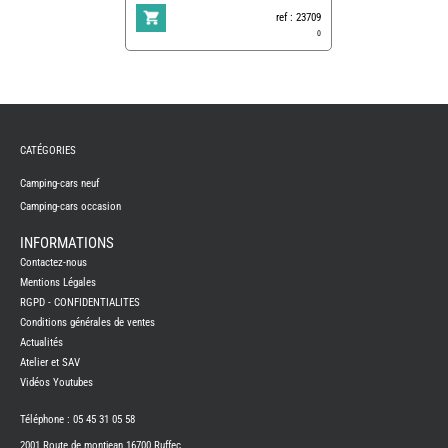
ref : 23709
0
REMY
FRERES
CATÉGORIES
CAMPING-
CARS
NEUFS
Camping-cars neuf
Camping-cars occasion
CAMPING-
CAR
ADRIA
INFORMATIONS
CAMPING-
Contactez-nous
CAR
BENIMAR
Mentions Légales
RGPD - CONFIDENTIALITES
CAMPING-
CAR
Conditions générales de ventes
CARADO
Actualités
CAMPING-
CAR
Atelier et SAV
FLEURETTE
Vidéos Youtubes
CAMPING-
CAR
ITINEO
Téléphone : 05 45 31 05 58
CAMPING-
2001 Route de montjean 16700 Ruffec