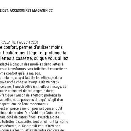
CAMPING-
CARS
E DET. ACCESSOIRES MAGASIN CC
NEUFS
CAMPING-
CAR
ADRIA
PORCELAINE TWUSCH C250
CAMPING-
e confort, permet d’utiliser moins
CAR
articulièrement léger et prolonge la
BENIMAR
lettes à cassette, où que vous alliez
CAMPING-
adapté à chacun des modèles de toilettes à
CAR
, vous transformez vos toilettes à cassette en
CARADO
ême confort qu’à la maison.
celaine, ce qui facilite le nettoyage de la
uve après chaque lavage. Dirk Valder : «
CAMPING-
elaine, Twusch offre un meilleur rinçage, ce
CAR
u de chasse et de prolonger la durée
FLEURETTE
le fait que Twusch de Thetford prolonge la
cassette, nous pouvons dire qu'il s'agit d'un
CAMPING-
 respectueux de l'environnement ».
CAR
t en porcelaine, on pourrait penser qu’il
ITINEO
icule de loisirs. Dirk Valder : « Grâce à son
 mais doté de parois fines, Twusch ajoute
CAMPING-
toilettes à cassette, tout en offrant la même
CARS
en céramique. Ce produit est un très bon
OCCASION
 coup sûr les toilettes de votre véhicule de