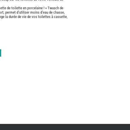
ette de toilette en porcelaine ! « Twusch de
CAMPING-
ort, permet d’utiliser moins d’eau de chasse,
CAR
nge la durée de vie de vos toilettes à cassette,
CARADO
FOURGONS/VA
NEUFS
FOURGON
BENIMAR
FOURGON
DREAMER
FOURGON
FLORIUM
FOURGON
FREEDO
FOURGON
NOMADE
NATION
FOURGON
ROBETA