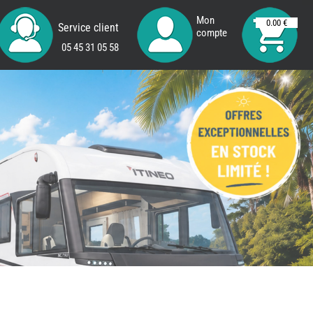
Mon
0.00 €
Service client
compte
05 45 31 05 58
REMY
FRERES