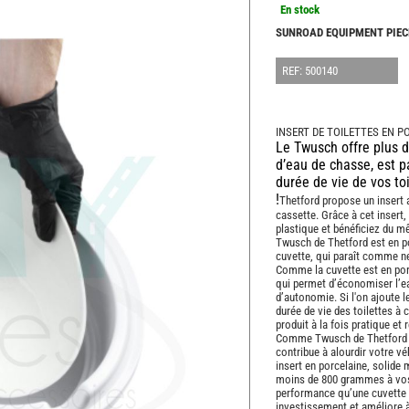
En stock
SUNROAD EQUIPMENT PIEC
REF: 500140
INSERT DE TOILETTES EN 
Le Twusch offre plus d
d’eau de chasse, est p
durée de vie de vos toi
!
Thetford propose un insert 
cassette. Grâce à cet insert
plastique et bénéficiez du m
Twusch de Thetford est en por
cuvette, qui paraît comme ne
Comme la cuvette est en porc
qui permet d’économiser l’ea
d’autonomie. Si l'on ajoute 
durée de vie des toilettes à 
produit à la fois pratique et
Comme Twusch de Thetford es
contribue à alourdir votre véh
insert en porcelaine, solide
moins de 800 grammes à vos 
performance qu’une cuvette 
investissement et améliore à