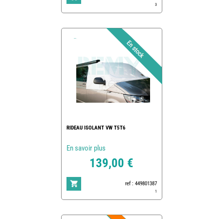
3
RIDEAU ISOLANT VW T5T6
En savoir plus
139,00 €
ref : 449801387
1