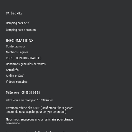
REMY
FRERES
CATÉGORIES
CAMPING-
CARS
NEUFS
Camping-cars neuf
Camping-cars occasion
CAMPING-
CAR
ADRIA
INFORMATIONS
CAMPING-
Contactez-nous
CAR
BENIMAR
Mentions Légales
RGPD - CONFIDENTIALITES
CAMPING-
CAR
Conditions générales de ventes
CARADO
Actualités
CAMPING-
CAR
Atelier et SAV
FLEURETTE
Vidéos Youtubes
CAMPING-
CAR
ITINEO
Téléphone : 05 45 31 05 58
CAMPING-
2001 Route de montjean 16700 Ruffec
CARS
OCCASION
Livraison offerte dès 450 € ( sauf produit hors gabarit
, merci de nous appeler pour ce type de produit)
CAMPING-
CAR
Nous nous engageons à vous satisfaire pour chaque
CARADO
commande.
FOURGONS/VANS