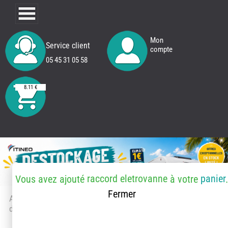
Mon
Service client
compte
05 45 31 05 58
8.11 €
raccord eletrovanne
panier
Vous avez ajouté
à votre
Fermer
Accueil
> Accessoires et pièces
détachées