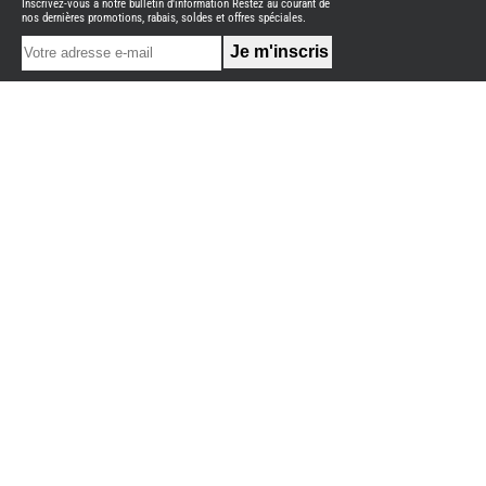
Inscrivez-vous à notre bulletin d'information Restez au courant de
NEUFS
nos dernières promotions, rabais, soldes et offres spéciales.
FOURGON
BENIMAR
FOURGON
DREAMER
FOURGON
FLORIUM
FOURGON
FREEDO
FOURGON
NOMADE
NATION
FOURGON
ROBETA
FOURGONS/VANS
OCCASION
ADRIA
BURSTNER
CARADO
KARMANN
MOBIL
PILOTE
ACCESSOIRES