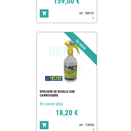
159,00 €
ref : 500137
0
EFFACEUR DE ROUILLE SUR
CARROSSERIE
En savoir plus
18,20 €
ref : 178256
4