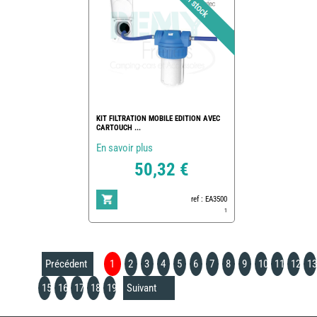
KIT FILTRATION MOBILE EDITION AVEC
CARTOUCH ...
En savoir plus
50,32 €
ref : EA3500
1
Précédent
1
2
3
4
5
6
7
8
9
10
11
12
13
15
16
17
18
19
Suivant