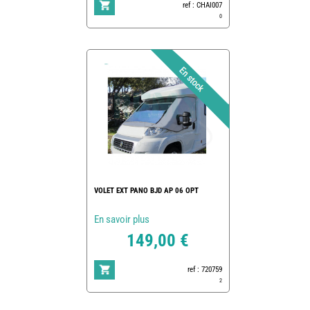
ref : CHAI007
0
VOLET EXT PANO BJD AP 06 OPT
En savoir plus
149,00 €
ref : 720759
2