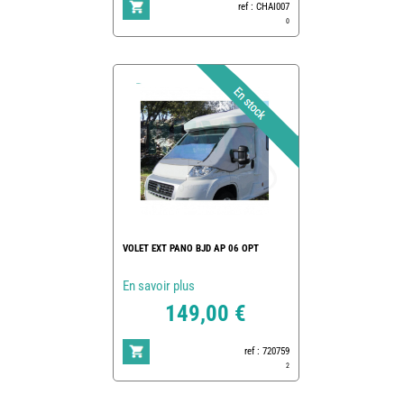
ref : CHAI007
0
VOLET EXT PANO BJD AP 06 OPT
En savoir plus
149,00 €
ref : 720759
2