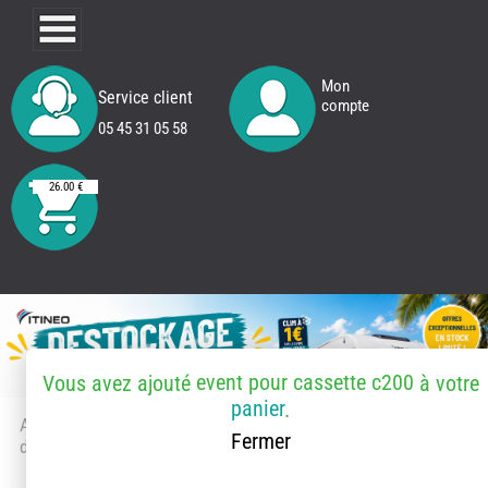
Mon
Service client
compte
05 45 31 05 58
26.00 €
event pour cassette c200
Vous avez ajouté
à votre
panier
.
Accueil
> Accessoires et pièces
Fermer
détachées