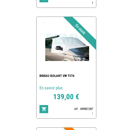
3
RIDEAU ISOLANT VW T5T6
En savoir plus
139,00 €
ref : 449801387
1