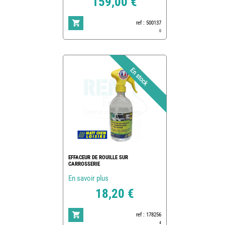
159,00 €
ref : 500137
0
EFFACEUR DE ROUILLE SUR
CARROSSERIE
En savoir plus
18,20 €
ref : 178256
4