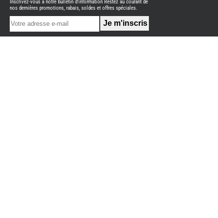
Inscrivez-vous à notre bulletin d'information Restez au courant de
NEUFS
nos dernières promotions, rabais, soldes et offres spéciales.
FOURGON
BENIMAR
FOURGON
DREAMER
FOURGON
FLORIUM
FOURGON
FREEDO
FOURGON
NOMADE
NATION
FOURGON
ROBETA
FOURGONS/VANS
OCCASION
ADRIA
BURSTNER
CARADO
KARMANN
MOBIL
PILOTE
ACCESSOIRES