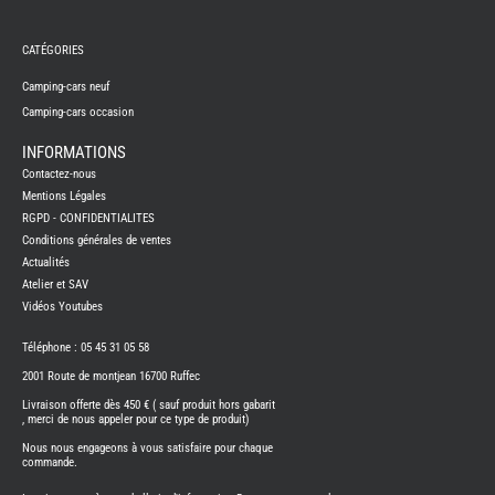
REMY
FRERES
CATÉGORIES
CAMPING-
CARS
NEUFS
Camping-cars neuf
Camping-cars occasion
CAMPING-
CAR
ADRIA
INFORMATIONS
CAMPING-
Contactez-nous
CAR
BENIMAR
Mentions Légales
RGPD - CONFIDENTIALITES
CAMPING-
CAR
Conditions générales de ventes
CARADO
Actualités
CAMPING-
CAR
Atelier et SAV
FLEURETTE
Vidéos Youtubes
CAMPING-
CAR
ITINEO
Téléphone : 05 45 31 05 58
CAMPING-
2001 Route de montjean 16700 Ruffec
CARS
OCCASION
Livraison offerte dès 450 € ( sauf produit hors gabarit
, merci de nous appeler pour ce type de produit)
CAMPING-
CAR
Nous nous engageons à vous satisfaire pour chaque
CARADO
commande.
FOURGONS/VANS