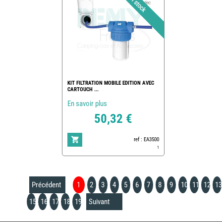
KIT FILTRATION MOBILE EDITION AVEC
CARTOUCH ...
En savoir plus
50,32 €
ref : EA3500
1
Précédent
1
2
3
4
5
6
7
8
9
10
11
12
13
15
16
17
18
19
Suivant