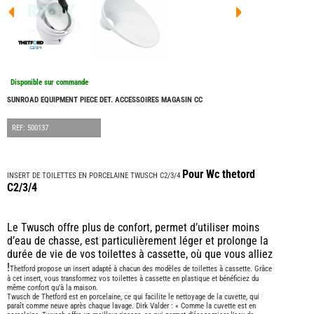
FOUR
DREA
FOUR
FLOR
FOUR
FREE
FOUR
Disponible sur commande
NOMA
NATIO
SUNROAD EQUIPMENT PIECE DET. ACCESSOIRES MAGASIN CC
FOUR
ROBE
REF: 500137
FOUR
OCCA
ADRI
Pour Wc thetord
INSERT DE TOILETTES EN PORCELAINE TWUSCH C2/3/4
BURS
C2/3/4
CARA
KARM
MOBI
Le Twusch offre plus de confort, permet d’utiliser moins
d’eau de chasse, est particulièrement léger et prolonge la
PILOT
durée de vie de vos toilettes à cassette, où que vous alliez
ACCE
!
Thetford propose un insert adapté à chacun des modèles de toilettes à cassette. Grâce
ALAR
à cet insert, vous transformez vos toilettes à cassette en plastique et bénéficiez du
même confort qu’à la maison.
ARTS
Twusch de Thetford est en porcelaine, ce qui facilite le nettoyage de la cuvette, qui
DE
paraît comme neuve après chaque lavage. Dirk Valder : « Comme la cuvette est en
LA