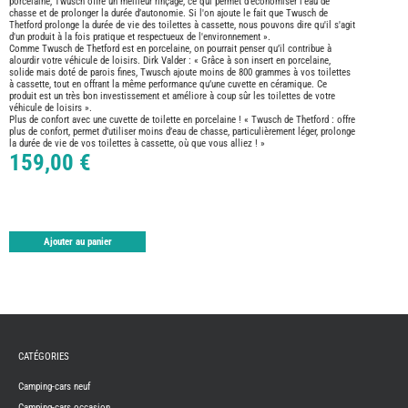
porcelaine, Twusch offre un meilleur rinçage, ce qui permet d’économiser l’eau de
TABLE
chasse et de prolonger la durée d’autonomie. Si l'on ajoute le fait que Twusch de
Thetford prolonge la durée de vie des toilettes à cassette, nous pouvons dire qu'il s'agit
ASPIR
-
d'un produit à la fois pratique et respectueux de l'environnement ».
LAVA
Comme Twusch de Thetford est en porcelaine, on pourrait penser qu’il contribue à
alourdir votre véhicule de loisirs. Dirk Valder : « Grâce à son insert en porcelaine,
CAME
solide mais doté de parois fines, Twusch ajoute moins de 800 grammes à vos toilettes
GPS-
à cassette, tout en offrant la même performance qu’une cuvette en céramique. Ce
RADI
produit est un très bon investissement et améliore à coup sûr les toilettes de votre
véhicule de loisirs ».
CHAU
Plus de confort avec une cuvette de toilette en porcelaine ! « Twusch de Thetford : offre
ET
CHAU
plus de confort, permet d’utiliser moins d’eau de chasse, particulièrement léger, prolonge
EAU
la durée de vie de vos toilettes à cassette, où que vous alliez ! »
159,00 €
CLIMA
ET
GLACI
ENERG
EQUI
INTER
Ajouter au panier
EXTER
FRON
RUNN
GAZ
HUILE
-
TRAI
-
CATÉGORIES
ADDIT
IMPRE
Camping-cars neuf
3D
Camping-cars occasion