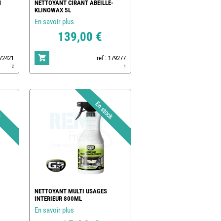
N
NETTOYANT CIRANT ABEILLE-
KLINOWAX 5L
En savoir plus
139,00 €
172421
ref : 179277
2
1
NETTOYANT MULTI USAGES
INTERIEUR 800ML
En savoir plus