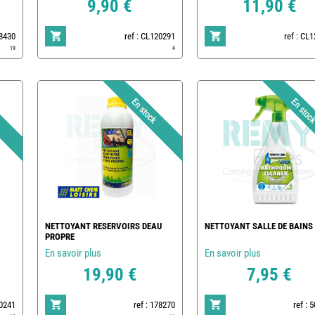
9,90 €
11,90 €
78430
ref : CL120291
ref : CL
19
4
NETTOYANT RESERVOIRS DEAU
NETTOYANT SALLE DE BAINS
PROPRE
En savoir plus
En savoir plus
19,90 €
7,95 €
20241
ref : 178270
ref : 