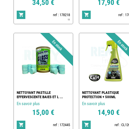
34,50 €
17,90 €
ref : 178218
ref : 1
11
NETTOYANT PASTILLE
NETTOYANT PLASTIQUE
EFFERVESCENTE BAIES ET L ...
PROTECTION + 500ML
En savoir plus
En savoir plus
15,00 €
14,90 €
ref : 172445
ref : CL1