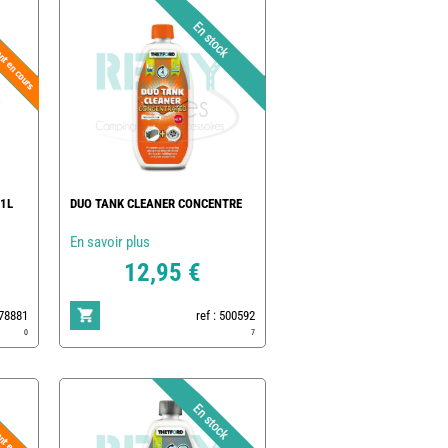
1L
DUO TANK CLEANER CONCENTRE
En savoir plus
12,95 €
178881
ref : 500592
0
7