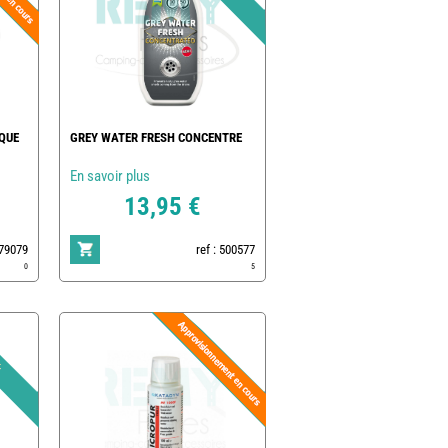
QUE
GREY WATER FRESH CONCENTRE
En savoir plus
13,95 €
179079
ref : 500577
0
5