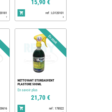
15,90 €
120181
ref : LO120101
7
3
NETTOYANT STOREAUVENT
PLASTORE 500ML
En savoir plus
21,70 €
500616
ref : 178522