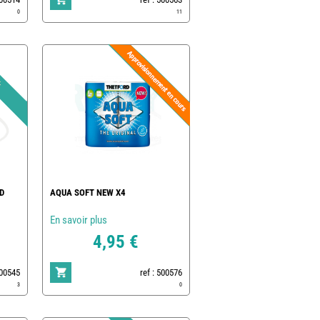
0
11
D
AQUA SOFT NEW X4
En savoir plus
4,95 €
500545
ref : 500576
3
0