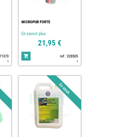
MICROPUR FORTE
En savoir plus
21,95 €
171370
ref : 028505
3
0