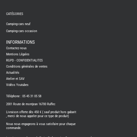
REMY
FRERES
CATÉGORIES
CAMPING-
CARS
NEUFS
Camping-cars neuf
Camping-cars occasion
CAMPING-
CAR
ADRIA
INFORMATIONS
CAMPING-
Contactez-nous
CAR
BENIMAR
Mentions Légales
RGPD - CONFIDENTIALITES
CAMPING-
CAR
Conditions générales de ventes
CARADO
Actualités
CAMPING-
CAR
Atelier et SAV
FLEURETTE
Vidéos Youtubes
CAMPING-
CAR
ITINEO
Téléphone : 05 45 31 05 58
CAMPING-
2001 Route de montjean 16700 Ruffec
CARS
OCCASION
Livraison offerte dès 450 € ( sauf produit hors gabarit
, merci de nous appeler pour ce type de produit)
CAMPING-
CAR
Nous nous engageons à vous satisfaire pour chaque
CARADO
commande.
FOURGONS/VANS