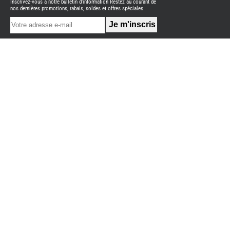
Inscrivez-vous à notre bulletin d'information Restez au courant de
NEUFS
nos dernières promotions, rabais, soldes et offres spéciales.
FOURGON
BENIMAR
FOURGON
DREAMER
FOURGON
FLORIUM
FOURGON
FREEDO
FOURGON
NOMADE
NATION
FOURGON
ROBETA
FOURGONS/VANS
OCCASION
ADRIA
BURSTNER
CARADO
KARMANN
MOBIL
PILOTE
ACCESSOIRES