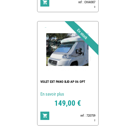
ref : CHAI007
0
VOLET EXT PANO BJD AP 06 OPT
En savoir plus
149,00 €
ref : 720759
2