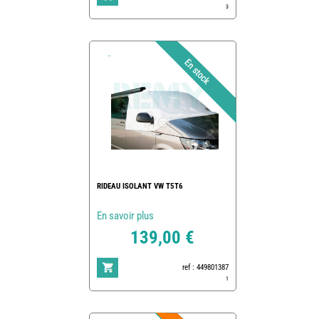
3
RIDEAU ISOLANT VW T5T6
En savoir plus
139,00 €
ref : 449801387
1