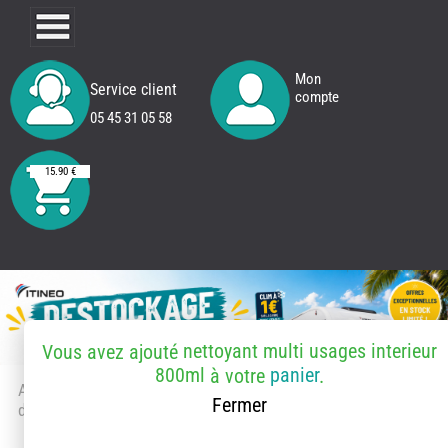
Mon
Service client
compte
05 45 31 05 58
15.90 €
nettoyant multi usages interieur
Vous avez ajouté
800ml
panier
à votre
.
Accueil
> Accessoires et pièces
Fermer
détachées