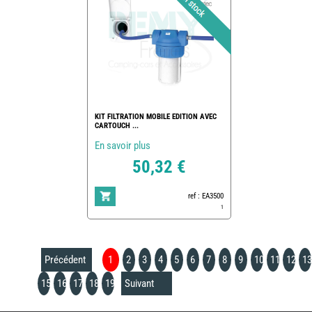
KIT FILTRATION MOBILE EDITION AVEC
CARTOUCH ...
En savoir plus
50,32 €
ref : EA3500
1
Précédent
1
2
3
4
5
6
7
8
9
10
11
12
13
15
16
17
18
19
Suivant