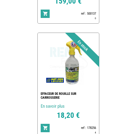
159,00 €
ref : 500137
0
EFFACEUR DE ROUILLE SUR
CARROSSERIE
En savoir plus
18,20 €
ref : 178256
4