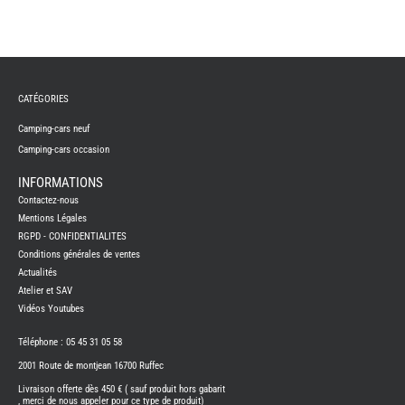
TABLE
ASPIR
-
LAVA
CAME
GPS-
RADI
CATÉGORIES
CHAU
ET
Camping-cars neuf
CHAU
EAU
Camping-cars occasion
CLIMA
ET
INFORMATIONS
GLACI
Contactez-nous
ENERG
Mentions Légales
EQUI
INTER
RGPD - CONFIDENTIALITES
EXTER
Conditions générales de ventes
FRON
Actualités
RUNN
Atelier et SAV
GAZ
Vidéos Youtubes
HUILE
-
TRAI
Téléphone : 05 45 31 05 58
-
ADDIT
2001 Route de montjean 16700 Ruffec
IMPRE
Livraison offerte dès 450 € ( sauf produit hors gabarit
3D
, merci de nous appeler pour ce type de produit)