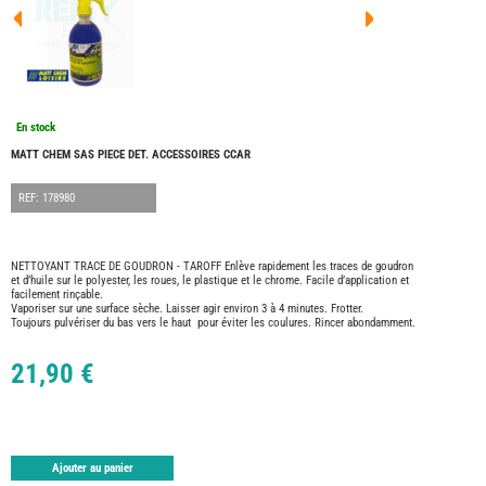
FOUR
DREA
FOUR
FLOR
FOUR
FREE
FOUR
En stock
NOMA
NATIO
MATT CHEM SAS PIECE DET. ACCESSOIRES CCAR
FOUR
ROBE
REF: 178980
FOUR
OCCA
ADRI
NETTOYANT TRACE DE GOUDRON - TAROFF Enlève rapidement les traces de goudron
et d’huile sur le polyester, les roues, le plastique et le chrome. Facile d’application et
BURS
facilement rinçable.
CARA
Vaporiser sur une surface sèche. Laisser agir environ 3 à 4 minutes. Frotter.
Toujours pulvériser du bas vers le haut pour éviter les coulures. Rincer abondamment.
KARM
MOBI
21,90 €
PILOT
ACCE
ALAR
ARTS
DE
Ajouter au panier
LA